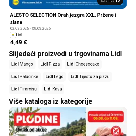
Stranica
10
ALESTO SELECTION Orah jezgra XXL, Pržene i
slane
03.08.2026
-
09.08.2026
Lidl
4,49 €
Slijedeći proizvodi u trgovinama Lidl
Lidl
Mango
Lidl
Pizza
Lidl
Cheesecake
Lidl
Palacinke
Lidl
Lego
Lidl
Tijesto za pizzu
Lidl
Tiramisu
Lidl
Kava
Više kataloga iz kategorije