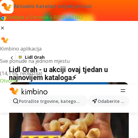
Aktualni katalozi uvijek pri ruci
Dodajte u Chrome – BESPLATNO
Kimbino aplikacija
Lidl Orah
Sve ponude na jednom mjestu
Lidl Orah - u akciji ovaj tjedan u
(14,1 tis. recenzija)
najnovijem kataloga⚡
Otvoriti
Potražite trgovine, kategorije, proizvode...
Odaberite grad