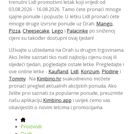
trenutni Lidl promotivni letak koji vrijedi od
03.08.2026 - 16.08.2026. Tamo ćete pronaći mnoge
sjajne ponude i popuste. U letku Lidl pronaći ćete
mnoge druge izvrsne ponude uz Orah.
Mango
,
Pizza
,
Cheesecake
,
Lego
i
Palacinke
po sniženoj
cijeni su također dostupni ovaj tjedan!
Uživajte u uštedama na Orah iu drugim trgovinama.
Ako želite saznati tko nudi najbolju cijenu ovaj ili
sljedeći tjedan, pogledajte ostale letke. Pregledajte i
ove online letke -
Kaufland
,
Lidl
,
Konzum
,
Plodine
i
Tommy
. Na
Kimbino.hr
svakodnevno možete
pronaći pregled aktualnih akcijskih ponuda. Ako
želite prvi saznati za popularne ponude, preuzmite
našu aplikaciju
Kimbino app
i uvijek ćemo vas
obavijestiti o novim letcima i promocijama.
Proizvodi
Orah