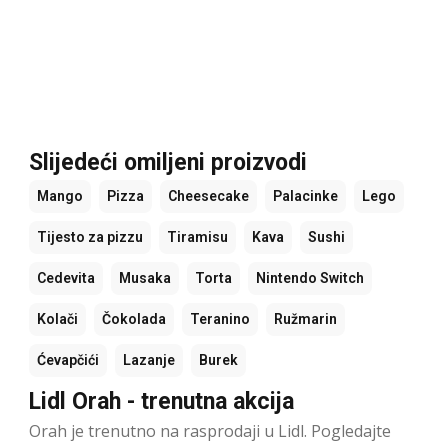
Slijedeći omiljeni proizvodi
Mango
Pizza
Cheesecake
Palacinke
Lego
Tijesto za pizzu
Tiramisu
Kava
Sushi
Cedevita
Musaka
Torta
Nintendo Switch
Kolači
Čokolada
Teranino
Ružmarin
Ćevapčići
Lazanje
Burek
Lidl Orah - trenutna akcija
Orah je trenutno na rasprodaji u Lidl. Pogledajte