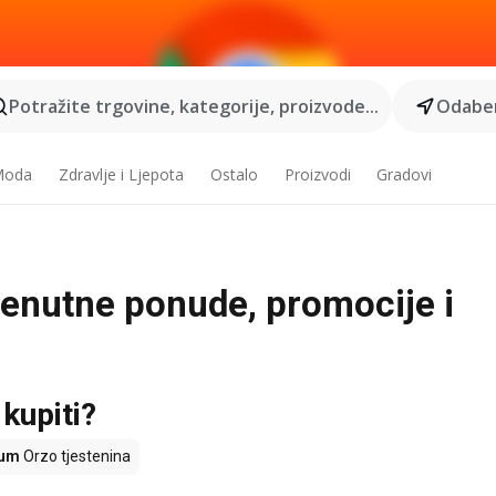
Potražite trgovine, kategorije, proizvode...
Odaber
 Moda
Zdravlje i Ljepota
Ostalo
Proizvodi
Gradovi
trenutne ponude, promocije i
 kupiti?
um
Orzo tjestenina