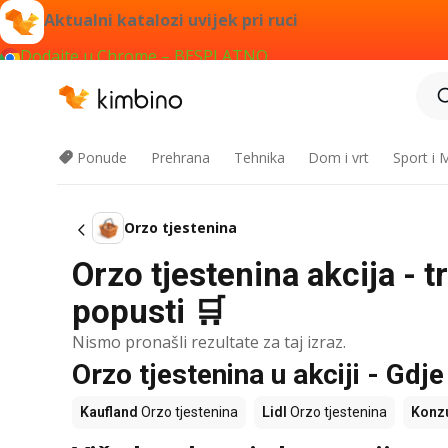
Aktualni katalozi uvijek pri ruci
Dodajte u Chrome – BESPLATNO
Ponude
Prehrana
Tehnika
Dom i vrt
Sport i
Orzo tjestenina
Orzo tjestenina akcija - 
popusti 🛒
Nismo pronašli rezultate za taj izraz.
Orzo tjestenina u akciji - Gdje
Kaufland
Orzo tjestenina
Lidl
Orzo tjestenina
Konz