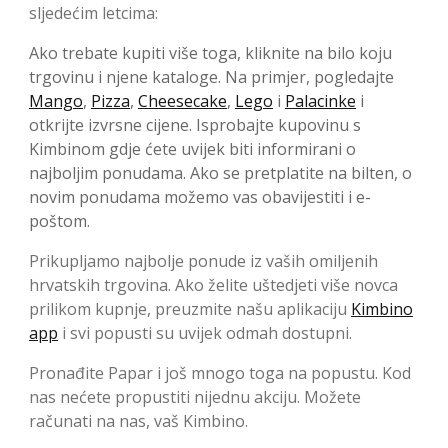
sljedećim letcima:
Ako trebate kupiti više toga, kliknite na bilo koju
trgovinu i njene kataloge. Na primjer, pogledajte
Mango
,
Pizza
,
Cheesecake
,
Lego
i
Palacinke
i
otkrijte izvrsne cijene. Isprobajte kupovinu s
Kimbinom gdje ćete uvijek biti informirani o
najboljim ponudama. Ako se pretplatite na bilten, o
novim ponudama možemo vas obavijestiti i e-
poštom.
Prikupljamo najbolje ponude iz vaših omiljenih
hrvatskih trgovina. Ako želite uštedjeti više novca
prilikom kupnje, preuzmite našu aplikaciju
Kimbino
app
i svi popusti su uvijek odmah dostupni.
Pronađite Papar i još mnogo toga na popustu. Kod
nas nećete propustiti nijednu akciju. Možete
računati na nas, vaš Kimbino.