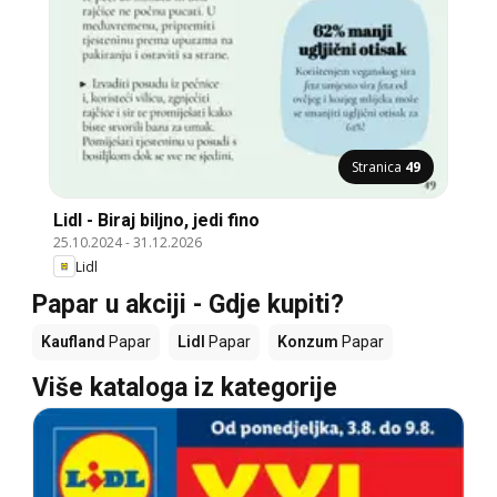
Stranica
49
Lidl - Biraj biljno, jedi fino
25.10.2024
-
31.12.2026
Lidl
Papar u akciji - Gdje kupiti?
Kaufland
Papar
Lidl
Papar
Konzum
Papar
Više kataloga iz kategorije