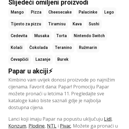
Slijedeći omiljeni proizvodi
Mango
Pizza
Cheesecake
Palacinke
Lego
Tijesto za pizzu
Tiramisu
Kava
Sushi
Cedevita
Musaka
Torta
Nintendo Switch
Kolači
Čokolada
Teranino
Ružmarin
Ćevapčići
Lazanje
Burek
Papar u akciji⚡
Kimbino vam uvijek donosi proizvode po najnižim
cijenama. Favorit dana: Papar! Promociju Papar
možete pronaći u letcima 11. Pregledajte sve
kataloge kako biste saznali gdje je najbolja
dostupna cijena.
Lanci koji imaju Papar na popustu uključuju
Lidl
,
Konzum
,
Plodine
,
NTL
i
Pivac
. Možete ga pronaći u