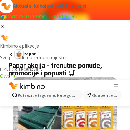
Aktualni katalozi uvijek pri ruci
Dodajte u Chrome – BESPLATNO
Kimbino aplikacija
Papar
Sve ponude na jednom mjestu
Papar akcija - trenutne ponude,
(14,1 tis. recenzija)
promocije i popusti 🛒
Otvoriti
Potražite trgovine, kategorije, proizvode...
Odaberite grad