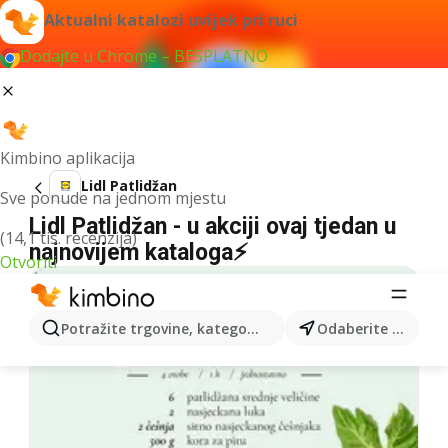
Aktualni katalozi uvijek pri ruci
Dodajte u Chrome – BESPLATNO
Kimbino aplikacija
Lidl Patlidžan
Sve ponude na jednom mjestu
Lidl Patlidžan - u akciji ovaj tjedan u
(14,1 tis. recenzija)
najnovijem kataloga⚡
Otvoriti
Potražite trgovine, kategorije, proizvode...
Odaberite grad