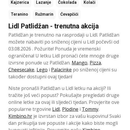
Kajzerica
Lazanje
Čokolada
Kolači
Teranino
Ružmarin
Ćevapčići
Lidl Patlidžan - trenutna akcija
Patlidžan je trenutno na rasprodaji u Lidl. Patlidžan
možete nabaviti po sniženoj cijeni u Lidl počevši od
03.08.2026 . Požurite! Ponuda je vremenski
ograničena! U letku Lidl pronaći ćete mnoge druge
izvrsne ponude uz Patlidžan.
Mango
,
Pizza
,
Cheesecake
,
Lego
i
Palacinke
po sniženoj cijeni su
također dostupni ovaj tjedan!
Niste pronašli Patlidžan u Lidl letku na akciji? Ili
tražite još veći popust? Pokušajte pregledati druge
online letke za ovaj ili sljedeći tjedan. Provjerite ove
popularne trgovine
Lidl
,
Plodine
i
Tommy
.
Kimbino.hr
je izvrstan izbor za vašu kupovinu! Svaki
dan prikuplja sve popuste i akcije kako biste mogli
kupovati jeftinije. Preuzmite našu
Kimbino