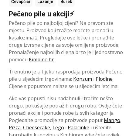
Ćevapčići
Lazanje
Burek
Pečeno pile u akciji⚡
Pečeno pile po najboljoj cijeni? Na pravom ste
mjestu. Proizvod koji tražite možete pronaći u
katalozima 2. Pregledajte ove letke i pronađite
druge izvrsne cijene za svoje omiljene proizvode.
Pronalaženje najboljih cijena brzo je i jednostavno
pomoću
Kimbino.hr
.
Trenutno je u tijeku rasprodaja proizvoda Pečeno
pile u sljedećim trgovinama:
Konzum
i
Plodine
.
Cijene s popustom nalaze se u sljedećim letcima:
Ako vas popusti nisu nadahnuli i tražite nešto
drugo, pokušajte potražiti drugu robu. Ovdje ćete
pronaći akcije i ponude robe iz svih kategorija.
Pogledajte promocije za proizvode poput
Mango
,
Pizza
,
Cheesecake
,
Lego
i
Palacinke
i uštedite.
Isprobajte kupovinu s Kimbinom gdje ćete uvijek