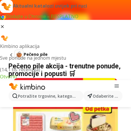
Aktualni katalozi uvijek pri ruci
Dodajte u Chrome – BESPLATNO
Kimbino aplikacija
Pečeno pile
Sve ponude na jednom mjestu
Pečeno pile akcija - trenutne ponude,
(14,1 tis. recenzija)
promocije i popusti 🛒
Otvoriti
Potražite trgovine, kategorije, proizvode...
Odaberite grad