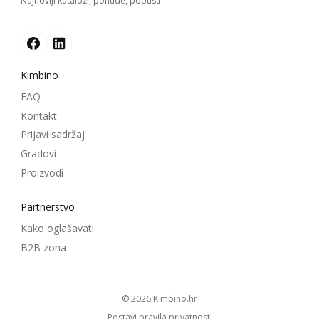
Najnoviji katalozi, ponude, popusti
Kimbino
FAQ
Kontakt
Prijavi sadržaj
Gradovi
Proizvodi
Partnerstvo
Kako oglašavati
B2B zona
© 2026
kimbino.hr
Postavi pravila privatnosti