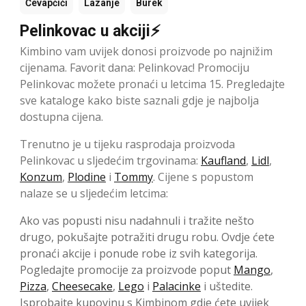
Ćevapčići
Lazanje
Burek
Pelinkovac u akciji⚡
Kimbino vam uvijek donosi proizvode po najnižim
cijenama. Favorit dana: Pelinkovac! Promociju
Pelinkovac možete pronaći u letcima 15. Pregledajte
sve kataloge kako biste saznali gdje je najbolja
dostupna cijena.
Trenutno je u tijeku rasprodaja proizvoda
Pelinkovac u sljedećim trgovinama:
Kaufland
,
Lidl
,
Konzum
,
Plodine
i
Tommy
. Cijene s popustom
nalaze se u sljedećim letcima:
Ako vas popusti nisu nadahnuli i tražite nešto
drugo, pokušajte potražiti drugu robu. Ovdje ćete
pronaći akcije i ponude robe iz svih kategorija.
Pogledajte promocije za proizvode poput
Mango
,
Pizza
,
Cheesecake
,
Lego
i
Palacinke
i uštedite.
Isprobajte kupovinu s Kimbinom gdje ćete uvijek