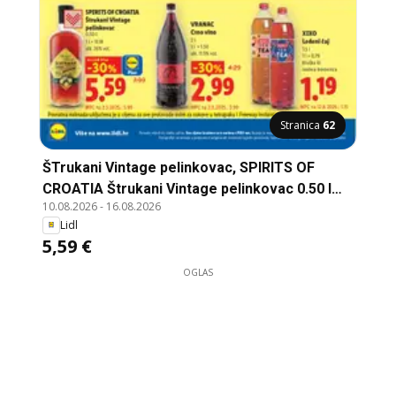
Stranica
62
ŠTrukani Vintage pelinkovac, SPIRITS OF
CROATIA Štrukani Vintage pelinkovac 0.50 l
10.08.2026
-
16.08.2026
alk. 26% vol.
Lidl
5,59 €
OGLAS