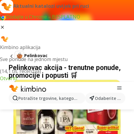
Aktualni katalozi uvijek pri ruci
Dodajte u Chrome – BESPLATNO
Kimbino aplikacija
Pelinkovac
Sve ponude na jednom mjestu
Pelinkovac akcija - trenutne ponude,
(14,1 tis. recenzija)
promocije i popusti 🛒
Otvoriti
Potražite trgovine, kategorije, proizvode...
Odaberite grad