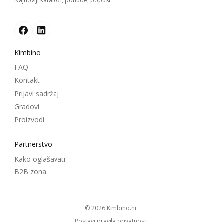
Najnoviji katalozi, ponude, popusti
Kimbino
FAQ
Kontakt
Prijavi sadržaj
Gradovi
Proizvodi
Partnerstvo
Kako oglašavati
B2B zona
© 2026
kimbino.hr
Postavi pravila privatnosti