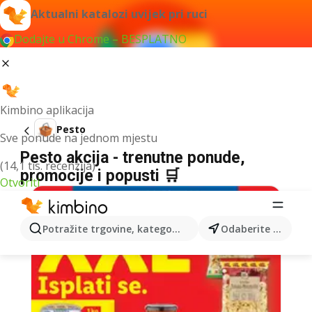
Aktualni katalozi uvijek pri ruci
Dodajte u Chrome – BESPLATNO
Kimbino aplikacija
Pesto
Sve ponude na jednom mjestu
Pesto akcija - trenutne ponude,
(14,1 tis. recenzija)
promocije i popusti 🛒
Otvoriti
Potražite trgovine, kategorije, proizvode...
Odaberite grad