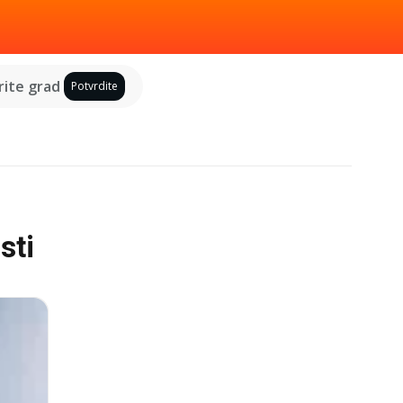
ite grad
Potvrdite
sti