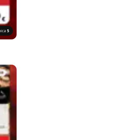
nica
5