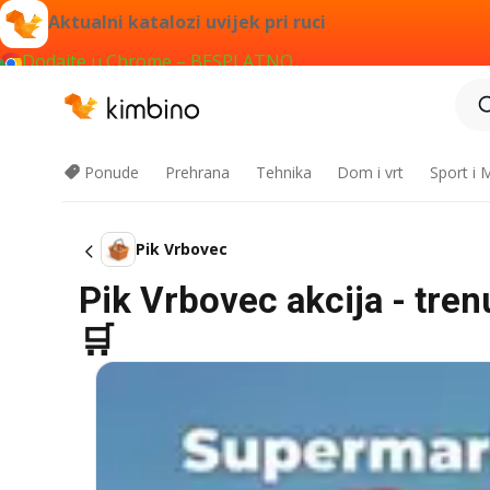
Aktualni katalozi uvijek pri ruci
Dodajte u Chrome – BESPLATNO
Ponude
Prehrana
Tehnika
Dom i vrt
Sport i
Pik Vrbovec
Pik Vrbovec akcija - tre
🛒