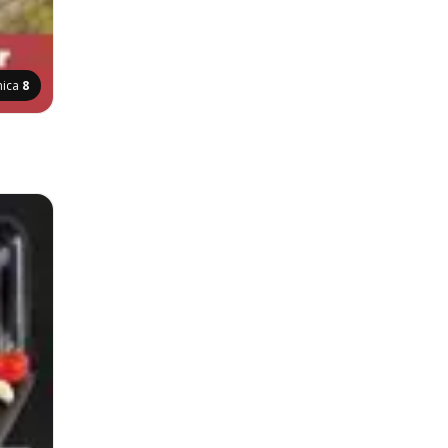
nica
8