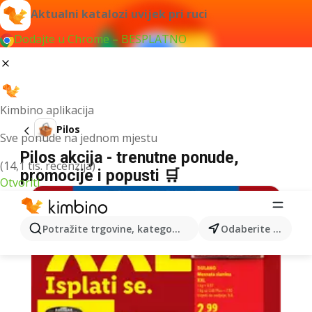
Aktualni katalozi uvijek pri ruci
Dodajte u Chrome – BESPLATNO
Kimbino aplikacija
Pilos
Sve ponude na jednom mjestu
Pilos akcija - trenutne ponude,
(14,1 tis. recenzija)
promocije i popusti 🛒
Otvoriti
Potražite trgovine, kategorije, proizvode...
Odaberite grad