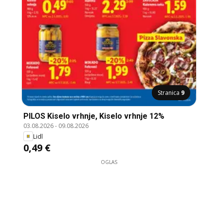
Stranica
9
PILOS Kiselo vrhnje, Kiselo vrhnje 12%
03.08.2026
-
09.08.2026
Lidl
0,49 €
OGLAS