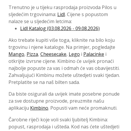
Trenutno je u tijeku rasprodaja proizvoda Pilos u
sljedećim trgovinama:
Lidl
. Cijene s popustom
nalaze se u sljedećim letcima:
Lidl Katalog (03.08.2026 - 09.08.2026)
Ako trebate kupiti više toga, kliknite na bilo koju
trgovinu i njene kataloge. Na primjer, pogledajte
Mango
,
Pizza
,
Cheesecake
,
Lego
i
Palacinke
i
otkrijte izvrsne cijene. Kimbino će uvijek pronaći
najbolje popuste za vas i odmah će vas obavijestiti.
Zahvaljujući Kimbinu možete uštedjeti svaki tjedan.
Pretplatite se na naš bilten sada.
Da biste osigurali da uvijek imate posebne ponude
za sve dostupne proizvode, preuzmite našu
aplikaciju
Kimbino
. Popusti vam neće promaknuti.
Čarobne riječi koje voli svaki ljubitelj Kimbina:
popust, rasprodaja i ušteda. Kod nas ćete uštedjeti