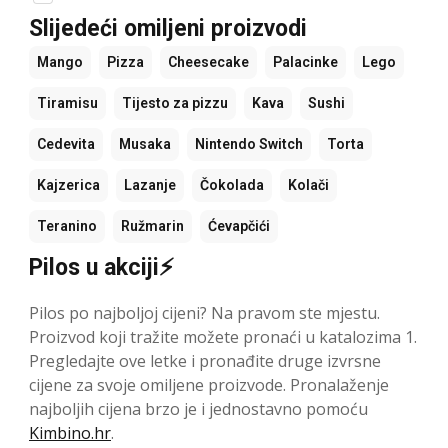
Slijedeći omiljeni proizvodi
Mango
Pizza
Cheesecake
Palacinke
Lego
Tiramisu
Tijesto za pizzu
Kava
Sushi
Cedevita
Musaka
Nintendo Switch
Torta
Kajzerica
Lazanje
Čokolada
Kolači
Teranino
Ružmarin
Ćevapčići
Pilos u akciji⚡
Pilos po najboljoj cijeni? Na pravom ste mjestu.
Proizvod koji tražite možete pronaći u katalozima 1.
Pregledajte ove letke i pronađite druge izvrsne
cijene za svoje omiljene proizvode. Pronalaženje
najboljih cijena brzo je i jednostavno pomoću
Kimbino.hr
.