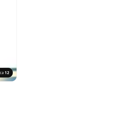
ica
12