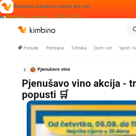
Aktualni katalozi uvijek pri ruci
Dodajte u Chrome – BESPLATNO
Ponude
Prehrana
Tehnika
Dom i vrt
Sport i
Pjenušavo vino
Pjenušavo vino akcija - 
popusti 🛒