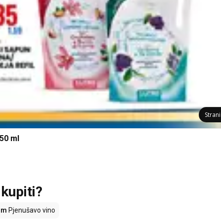
Stran
50 ml
 kupiti?
um
Pjenušavo vino