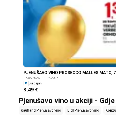
PJENUŠAVO VINO PROSECCO MALLESIMATO, 7
06.08.2026
-
11.08.2026
Eurospin
3,49 €
Pjenušavo vino u akciji - Gdje
Kaufland
Pjenušavo vino
Lidl
Pjenušavo vino
Konz