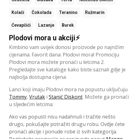
Kolači
Čokolada
Teranino
Ružmarin
Ćevapčići
Lazanje
Burek
Plodovi mora u akciji⚡
Kimbino vam uvijek donosi proizvode po najnižim
cijenama. Favorit dana: Plodovi mora! Promociju
Plodovi mora možete pronaći u letcima 2.
Pregledajte sve kataloge kako biste saznali gdje je
najbolja dostupna cijena.
Lanci koji imaju Plodovi mora na popustu uključuju
Tommy
,
Vrutak
i
Stanić Diskont
. Možete ga pronaći
u sljedećim letcima:
Ako vas popusti nisu nadahnuli i tražite nešto
drugo, pokušajte potražiti drugu robu. Ovdje ćete
pronaći akcije i ponude robe iz svih kategorija.