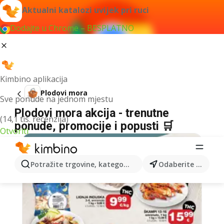
Aktualni katalozi uvijek pri ruci
Dodajte u Chrome – BESPLATNO
Kimbino aplikacija
Plodovi mora
Sve ponude na jednom mjestu
Plodovi mora akcija - trenutne
(14,1 tis. recenzija)
ponude, promocije i popusti 🛒
Otvoriti
Potražite trgovine, kategorije, proizvode...
Odaberite grad