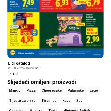
Lidl Katalog
03.08.2026
-
09.08.2026
Lidl
Slijedeći omiljeni proizvodi
Mango
Pizza
Cheesecake
Palacinke
Lego
Tijesto za pizzu
Tiramisu
Kava
Sushi
Cedevita
Musaka
Torta
Nintendo Switch