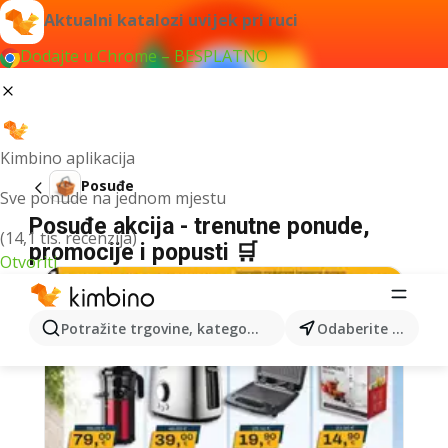
Aktualni katalozi uvijek pri ruci
Dodajte u Chrome – BESPLATNO
Kimbino aplikacija
Posuđe
Sve ponude na jednom mjestu
Posuđe akcija - trenutne ponude,
(14,1 tis. recenzija)
promocije i popusti 🛒
Otvoriti
Potražite trgovine, kategorije, proizvode...
Odaberite grad