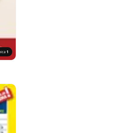
nica
1