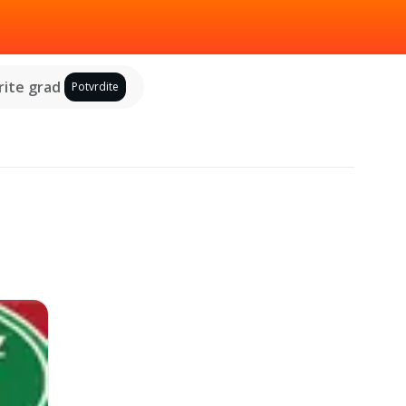
ite grad
Potvrdite