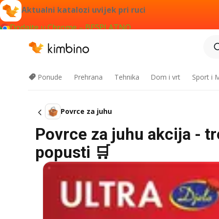
Aktualni katalozi uvijek pri ruci
Dodajte u Chrome – BESPLATNO
Ponude
Prehrana
Tehnika
Dom i vrt
Sport i
Povrce za juhu
Povrce za juhu akcija - t
popusti 🛒