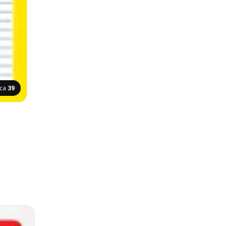
ica
39