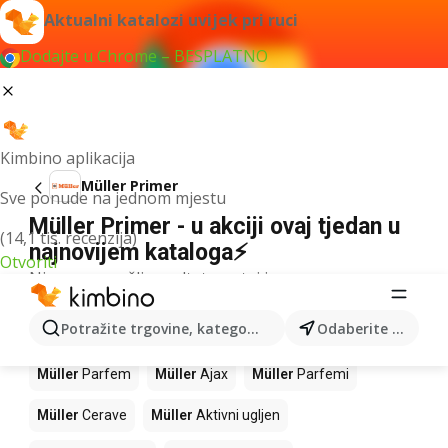
Aktualni katalozi uvijek pri ruci
Dodajte u Chrome – BESPLATNO
Kimbino aplikacija
Müller Primer
Sve ponude na jednom mjestu
Müller Primer - u akciji ovaj tjedan u
(14,1 tis. recenzija)
najnovijem kataloga⚡
Otvoriti
Nismo pronašli rezultate za taj izraz.
Slijedeći proizvodi u trgovinama
Potražite trgovine, kategorije, proizvode...
Odaberite grad
Müller
Müller
Parfem
Müller
Ajax
Müller
Parfemi
Müller
Cerave
Müller
Aktivni ugljen