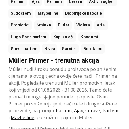
Parfem
Ajax
Parfemi
Cerave
Aktivni ugljen
Sudocrem
Maybelline
Dioptrijske naočale
Probiotici
Šminka
Puder
Violeta
Ariel
Hugo Boss parfem
Kapi za oči
Kondomi
Guess parfem
Nivea
Garnier
Borotalco
Müller Primer - trenutna akcija
Müller nudi široku ponudu proizvoda po sniženim
cijenama, a ovog tjedna ovdje ćete naći i Primer na
akciji. Pogledajte trenutni Müller promotivni letak
koji vrijedi od 01.08.2026 - 31.08.2026. Tamo ćete
pronaći mnoge sjajne ponude i popuste. Osim
Primer po sniženoj cijeni, naći ćete i druge snižene
proizvode, na primjer
Parfem
,
Ajax
,
Cerave
,
Parfemi
i
Maybelline
, po sniženoj cijeni u Müller.
Niste pronašli Primer u Müller letku na akciji? Ili