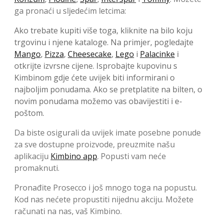
ga pronaći u sljedećim letcima:
Ako trebate kupiti više toga, kliknite na bilo koju
trgovinu i njene kataloge. Na primjer, pogledajte
Mango
,
Pizza
,
Cheesecake
,
Lego
i
Palacinke
i
otkrijte izvrsne cijene. Isprobajte kupovinu s
Kimbinom gdje ćete uvijek biti informirani o
najboljim ponudama. Ako se pretplatite na bilten, o
novim ponudama možemo vas obavijestiti i e-
poštom.
Da biste osigurali da uvijek imate posebne ponude
za sve dostupne proizvode, preuzmite našu
aplikaciju
Kimbino app
. Popusti vam neće
promaknuti.
Pronađite Prosecco i još mnogo toga na popustu.
Kod nas nećete propustiti nijednu akciju. Možete
računati na nas, vaš Kimbino.