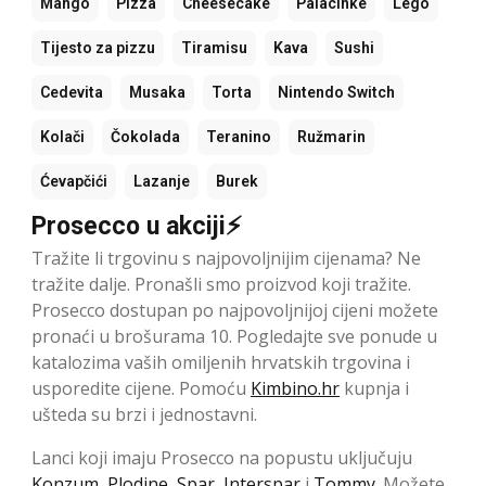
Mango
Pizza
Cheesecake
Palacinke
Lego
Tijesto za pizzu
Tiramisu
Kava
Sushi
Cedevita
Musaka
Torta
Nintendo Switch
Kolači
Čokolada
Teranino
Ružmarin
Ćevapčići
Lazanje
Burek
Prosecco u akciji⚡
Tražite li trgovinu s najpovoljnijim cijenama? Ne
tražite dalje. Pronašli smo proizvod koji tražite.
Prosecco dostupan po najpovoljnijoj cijeni možete
pronaći u brošurama 10. Pogledajte sve ponude u
katalozima vaših omiljenih hrvatskih trgovina i
usporedite cijene. Pomoću
Kimbino.hr
kupnja i
ušteda su brzi i jednostavni.
Lanci koji imaju Prosecco na popustu uključuju
Konzum
,
Plodine
,
Spar
,
Interspar
i
Tommy
. Možete