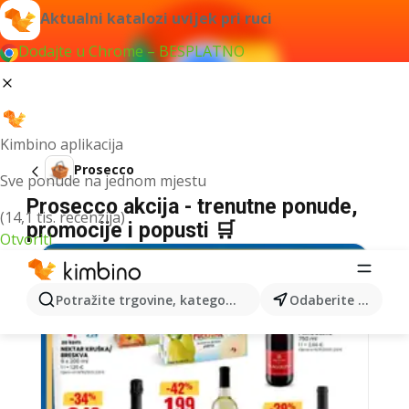
Aktualni katalozi uvijek pri ruci
Dodajte u Chrome – BESPLATNO
Kimbino aplikacija
Prosecco
Sve ponude na jednom mjestu
Prosecco akcija - trenutne ponude,
(14,1 tis. recenzija)
promocije i popusti 🛒
Otvoriti
Potražite trgovine, kategorije, proizvode...
Odaberite grad