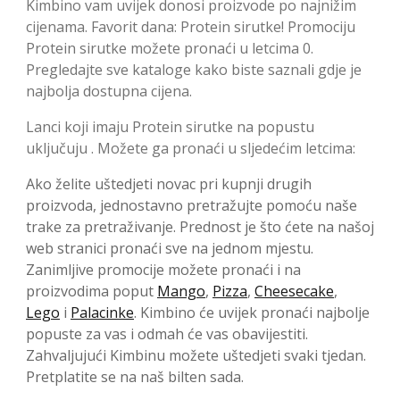
Kimbino vam uvijek donosi proizvode po najnižim
cijenama. Favorit dana: Protein sirutke! Promociju
Protein sirutke možete pronaći u letcima 0.
Pregledajte sve kataloge kako biste saznali gdje je
najbolja dostupna cijena.
Lanci koji imaju Protein sirutke na popustu
uključuju . Možete ga pronaći u sljedećim letcima:
Ako želite uštedjeti novac pri kupnji drugih
proizvoda, jednostavno pretražujte pomoću naše
trake za pretraživanje. Prednost je što ćete na našoj
web stranici pronaći sve na jednom mjestu.
Zanimljive promocije možete pronaći i na
proizvodima poput
Mango
,
Pizza
,
Cheesecake
,
Lego
i
Palacinke
. Kimbino će uvijek pronaći najbolje
popuste za vas i odmah će vas obavijestiti.
Zahvaljujući Kimbinu možete uštedjeti svaki tjedan.
Pretplatite se na naš bilten sada.