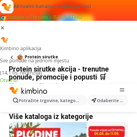
Aktualni katalozi uvijek pri ruci
Dodajte u Chrome – BESPLATNO
Kimbino aplikacija
Protein sirutke
Sve ponude na jednom mjestu
Protein sirutke akcija - trenutne
(14,1 tis. recenzija)
ponude, promocije i popusti 🛒
Otvoriti
Nismo pronašli rezultate za taj izraz.
Protein sirutke u akciji - Gdje kupiti?
Potražite trgovine, kategorije, proizvode...
Odaberite grad
Lidl
Protein sirutke
Više kataloga iz kategorije