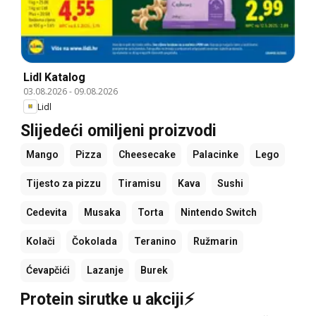
Lidl Katalog
03.08.2026
-
09.08.2026
Lidl
Slijedeći omiljeni proizvodi
Mango
Pizza
Cheesecake
Palacinke
Lego
Tijesto za pizzu
Tiramisu
Kava
Sushi
Cedevita
Musaka
Torta
Nintendo Switch
Kolači
Čokolada
Teranino
Ružmarin
Ćevapčići
Lazanje
Burek
Protein sirutke u akciji⚡