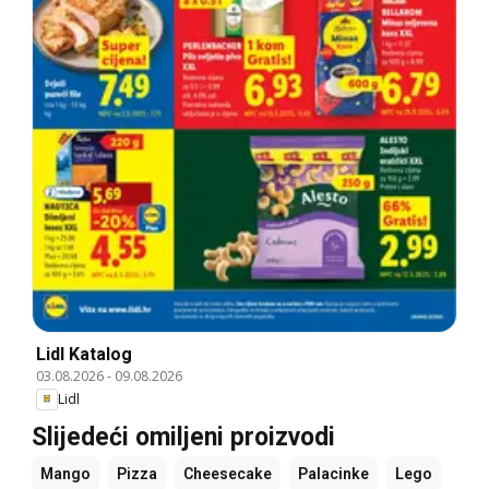
Lidl Katalog
03.08.2026
-
09.08.2026
Lidl
Slijedeći omiljeni proizvodi
Mango
Pizza
Cheesecake
Palacinke
Lego