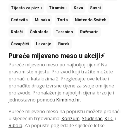
Tijesto za pizzu
Tiramisu
Kava
Sushi
Cedevita
Musaka
Torta
Nintendo Switch
Kolači
Čokolada
Teranino
Ružmarin
Ćevapčići
Lazanje
Burek
Pureće mljeveno meso u akciji⚡
Pureće mljeveno meso po najboljoj cijeni? Na
pravom ste mjestu. Proizvod koji tražite možete
pronaći u katalozima 2. Pregledajte ove letke i
pronađite druge izvrsne cijene za svoje omiljene
proizvode. Pronalaženje najboljih cijena brzo je i
jednostavno pomoću
Kimbino.hr
.
Pureće mljeveno meso na popustu možete pronaći
u sljedećim trgovinama:
Konzum
,
Studenac
,
KTC
i
Ribola
. Za popuste pogledajte sljedeće letke: