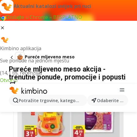
Aktualni katalozi uvijek pri ruci
Dodajte u Chrome – BESPLATNO
Kimbino aplikacija
Pureće mljeveno meso
Sve ponude na jednom mjestu
Pureće mljeveno meso akcija -
(14,1 tis. recenzija)
trenutne ponude, promocije i popusti
Otvoriti
🛒
Potražite trgovine, kategorije, proizvode...
Odaberite grad