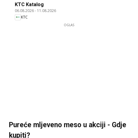
KTC Katalog
06.08.2026
-
11.08.2026
KTC
OGLAS
Pureće mljeveno meso u akciji - Gdje
kupiti?