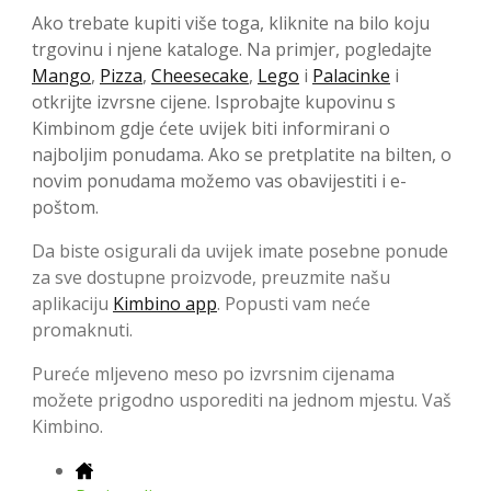
Ako trebate kupiti više toga, kliknite na bilo koju
trgovinu i njene kataloge. Na primjer, pogledajte
Mango
,
Pizza
,
Cheesecake
,
Lego
i
Palacinke
i
otkrijte izvrsne cijene. Isprobajte kupovinu s
Kimbinom gdje ćete uvijek biti informirani o
najboljim ponudama. Ako se pretplatite na bilten, o
novim ponudama možemo vas obavijestiti i e-
poštom.
Da biste osigurali da uvijek imate posebne ponude
za sve dostupne proizvode, preuzmite našu
aplikaciju
Kimbino app
. Popusti vam neće
promaknuti.
Pureće mljeveno meso po izvrsnim cijenama
možete prigodno usporediti na jednom mjestu. Vaš
Kimbino.