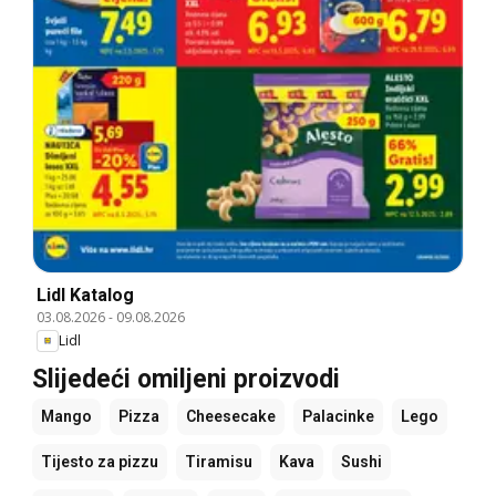
Lidl Katalog
03.08.2026
-
09.08.2026
Lidl
Slijedeći omiljeni proizvodi
Mango
Pizza
Cheesecake
Palacinke
Lego
Tijesto za pizzu
Tiramisu
Kava
Sushi