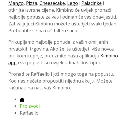
Mango
,
Pizza
,
Cheesecake
,
Lego
i
Palacinke
i
otkrijte izvrsne cijene. Kimbino će uvijek pronaći
najbolje popuste za vas i odmah će vas obavijestiti.
Zahvaljujući Kimbinu možete uštedjeti svaki tjedan.
Pretplatite se na naš bilten sada.
Prikupljamo najbolje ponude iz vaših omiljenih
hrvatskih trgovina. Ako želite uštedjeti više novca
prilikom kupnje, preuzmite našu aplikaciju
Kimbino
app
i svi popusti su uvijek odmah dostupni.
Pronađite Raffaello i još mnogo toga na popustu.
Kod nas nećete propustiti nijednu akciju. Možete
računati na nas, vaš Kimbino.
Proizvodi
Raffaello