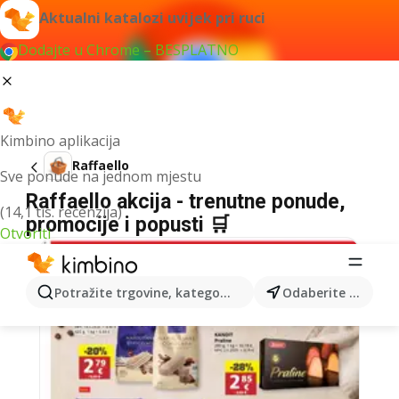
Aktualni katalozi uvijek pri ruci
Dodajte u Chrome – BESPLATNO
Kimbino aplikacija
Raffaello
Sve ponude na jednom mjestu
Raffaello akcija - trenutne ponude,
(14,1 tis. recenzija)
promocije i popusti 🛒
Otvoriti
Potražite trgovine, kategorije, proizvode...
Odaberite grad