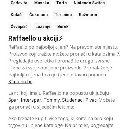
Cedevita
Musaka
Torta
Nintendo Switch
Kolači
Čokolada
Teranino
Ružmarin
Ćevapčići
Lazanje
Burek
Raffaello u akciji⚡
Raffaello po najboljoj cijeni? Na pravom ste mjestu.
Proizvod koji tražite možete pronaći u katalozima 7.
Pregledajte ove letke i pronađite druge izvrsne
cijene za svoje omiljene proizvode. Pronalaženje
najboljih cijena brzo je i jednostavno pomoću
Kimbino.hr
.
Lanci koji imaju Raffaello na popustu uključuju
Spar
,
Interspar
,
Tommy
,
Studenac
i
Pivac
. Možete
ga pronaći u sljedećim letcima:
Ako trebate kupiti više toga, kliknite na bilo koju
trgovinu i njene kataloge. Na primjer, pogledajte