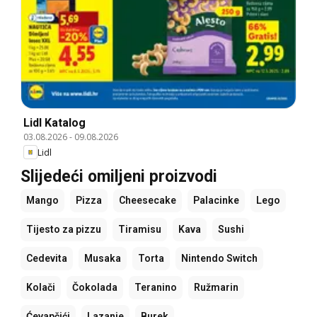
Lidl Katalog
03.08.2026
-
09.08.2026
Lidl
Slijedeći omiljeni proizvodi
Mango
Pizza
Cheesecake
Palacinke
Lego
Tijesto za pizzu
Tiramisu
Kava
Sushi
Cedevita
Musaka
Torta
Nintendo Switch
Kolači
Čokolada
Teranino
Ružmarin
Ćevapčići
Lazanje
Burek