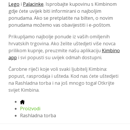
Lego
i
Palacinke
. Isprobajte kupovinu s Kimbinom
gdje ćete uvijek biti informirani o najboljim
ponudama. Ako se pretplatite na bilten, o novim
ponudama možemo vas obavijestiti i e-poštom.
Prikupljamo najbolje ponude iz vaših omiljenih
hrvatskih trgovina. Ako želite uštedjeti više novca
prilikom kupnje, preuzmite našu aplikaciju
Kimbino
app
i svi popusti su uvijek odmah dostupni.
Čarobne riječi koje voli svaki ljubitelj Kimbina:
popust, rasprodaja i ušteda. Kod nas ćete uštedjeti
na Rashladna torba i na još mnogo toga! Otkrijte
svijet Kimbina.
Proizvodi
Rashladna torba