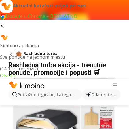
Aktualni katalozi uvijek pri ruci
Dodajte u Chrome – BESPLATNO
Kimbino aplikacija
Rashladna torba
Sve ponude na jednom mjestu
Rashladna torba akcija - trenutne
(14,1 tis. recenzija)
ponude, promocije i popusti 🛒
Otvoriti
Potražite trgovine, kategorije, proizvode...
Odaberite grad