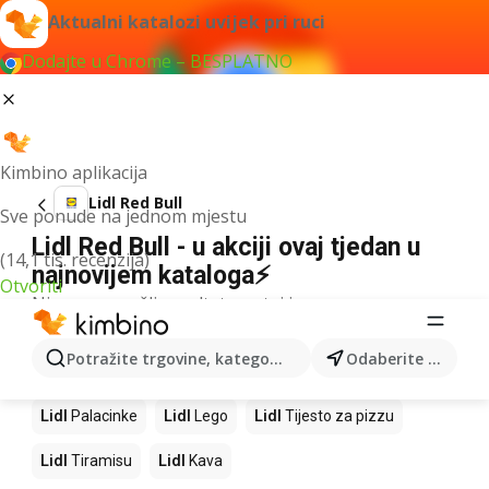
Aktualni katalozi uvijek pri ruci
Dodajte u Chrome – BESPLATNO
Kimbino aplikacija
Lidl Red Bull
Sve ponude na jednom mjestu
Lidl Red Bull - u akciji ovaj tjedan u
(14,1 tis. recenzija)
najnovijem kataloga⚡
Otvoriti
Nismo pronašli rezultate za taj izraz.
Slijedeći proizvodi u trgovinama Lidl
Potražite trgovine, kategorije, proizvode...
Odaberite grad
Lidl
Mango
Lidl
Pizza
Lidl
Cheesecake
Lidl
Palacinke
Lidl
Lego
Lidl
Tijesto za pizzu
Lidl
Tiramisu
Lidl
Kava