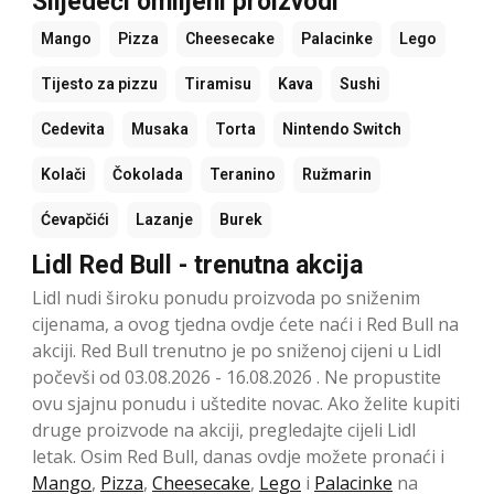
Slijedeći omiljeni proizvodi
Mango
Pizza
Cheesecake
Palacinke
Lego
Tijesto za pizzu
Tiramisu
Kava
Sushi
Cedevita
Musaka
Torta
Nintendo Switch
Kolači
Čokolada
Teranino
Ružmarin
Ćevapčići
Lazanje
Burek
Lidl Red Bull - trenutna akcija
Lidl nudi široku ponudu proizvoda po sniženim
cijenama, a ovog tjedna ovdje ćete naći i Red Bull na
akciji. Red Bull trenutno je po sniženoj cijeni u Lidl
počevši od 03.08.2026 - 16.08.2026 . Ne propustite
ovu sjajnu ponudu i uštedite novac. Ako želite kupiti
druge proizvode na akciji, pregledajte cijeli Lidl
letak. Osim Red Bull, danas ovdje možete pronaći i
Mango
,
Pizza
,
Cheesecake
,
Lego
i
Palacinke
na