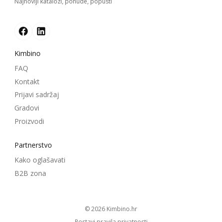
Najnoviji katalozi, ponude, popusti
Kimbino
FAQ
Kontakt
Prijavi sadržaj
Gradovi
Proizvodi
Partnerstvo
Kako oglašavati
B2B zona
© 2026
kimbino.hr
Postavi pravila privatnosti