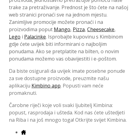
trake za pretraživanje. Prednost je što ćete na našoj
web stranici pronaći sve na jednom mjestu.
Zanimljive promocije možete pronaći i na
proizvodima poput
Mango
,
Pizza
,
Cheesecake
,
Lego
i
Palacinke
. Isprobajte kupovinu s Kimbinom
gdje ćete uvijek biti informirani o najboljim
ponudama. Ako se pretplatite na bilten, o novim
ponudama možemo vas obavijestiti i e-poštom.
Da biste osigurali da uvijek imate posebne ponude
za sve dostupne proizvode, preuzmite našu
aplikaciju
Kimbino app
. Popusti vam neće
promaknuti.
Čarobne riječi koje voli svaki ljubitelj Kimbina:
popust, rasprodaja i ušteda. Kod nas ćete uštedjeti
na Riba i na još mnogo toga! Otkrijte svijet Kimbina.