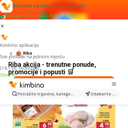
Aktualni katalozi uvijek pri ruci
Dodajte u Chrome – BESPLATNO
Kimbino aplikacija
Riba
Sve ponude na jednom mjestu
Riba akcija - trenutne ponude,
(14,1 tis. recenzija)
promocije i popusti 🛒
Otvoriti
Potražite trgovine, kategorije, proizvode...
Odaberite grad