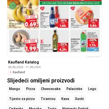
Kaufland Katalog
06.08.2026
-
11.08.2026
Kaufland
Slijedeći omiljeni proizvodi
Mango
Pizza
Cheesecake
Palacinke
Lego
Tijesto za pizzu
Tiramisu
Kava
Sushi
Cedevita
Musaka
Torta
Nintendo Switch