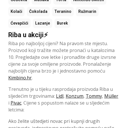
Kolači
Čokolada
Teranino
Ružmarin
Ćevapčići
Lazanje
Burek
Riba u akciji⚡
Riba po najboljoj cijeni? Na pravom ste mjestu.
Proizvod koji tražite možete pronaći u katalozima
10. Pregledajte ove letke i pronađite druge izvrsne
cijene za svoje omiljene proizvode. Pronalaženje
najboljih cijena brzo je i jednostavno pomoću
Kimbino.hr
.
Trenutno je u tijeku rasprodaja proizvoda Riba u
sljedećim trgovinama:
Lidl
,
Konzum
,
Tommy
,
Müller
i
Pivac
. Cijene s popustom nalaze se u sljedećim
letcima:
Ako želite uštedjeti novac pri kupnji drugih
proizvoda, jednostavno pretražujte pomoću naše