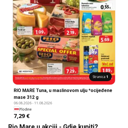
Stranica
1
RIO MARE Tuna, u maslinovom ulju *ocijeđene
mase 312 g
06.08.2026
-
11.08.2026
Plodine
7,29 €
Rio Mare u akciji - Gdje kupiti?