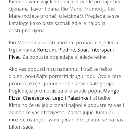
Kimbino vam uvijek donosi proizvode po najnižim
cijenama. Favorit dana: Rio Mare! Promociju Rio
Mare možete pronaći u letcima 9. Pregledajte sve
kataloge kako biste saznali gdje je najbolja
dostupna cijena.
Rio Mare na popustu možete pronaći u sljedećim
trgovinama:
Konzum
,
Plodine
,
Spar
,
Interspar
i
Pivac
. Za popuste pogledajte sljedeće letke:
Ako vas popusti nisu nadahnuli i tražite nešto
drugo, pokušajte potražiti drugu robu. Ovdje ćete
pronaći akcije i ponude robe iz svih kategorija.
Pogledajte promocije za proizvode poput
Mango
,
Pizza
,
Cheesecake
,
Lego
i
Palacinke
i uštedite.
Kimbino će uvijek pronaći najbolje popuste za vas i
odmah će vas obavijestiti. Zahvaljujući Kimbinu
možete uštedjeti svaki tjedan. Pretplatite se na naš
bilten sada.