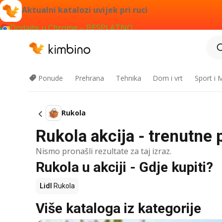
Aktualni katalozi uvijek pri ruci
Dodajte u Chrome – BESPLATNO
Ponude
Prehrana
Tehnika
Dom i vrt
Sport i
Rukola
Rukola akcija - trenutne 
Nismo pronašli rezultate za taj izraz.
Rukola u akciji - Gdje kupiti?
Lidl
Rukola
Više kataloga iz kategorije