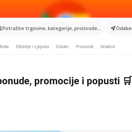
Potražite trgovine, kategorije, proizvode...
Odaber
 Moda
Zdravlje i Ljepota
Ostalo
Proizvodi
Gradovi
ponude, promocije i popusti 🛒