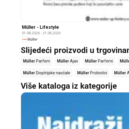
Müller - Lifestyle
01.08.2026
-
31.08.2026
Müller
Slijedeći proizvodi u trgovin
Müller
Parfem
Müller
Ajax
Müller
Parfemi
Müll
Müller
Dioptrijske naočale
Müller
Probiotici
Müller
A
Više kataloga iz kategorije