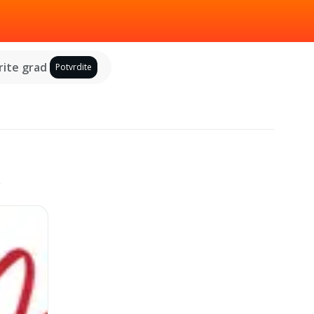
ite grad
Potvrdite