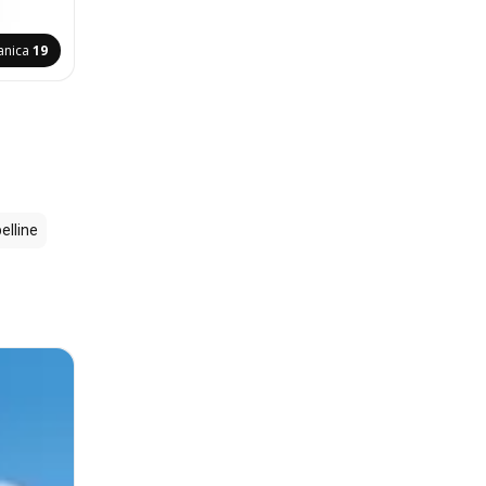
anica
19
lline