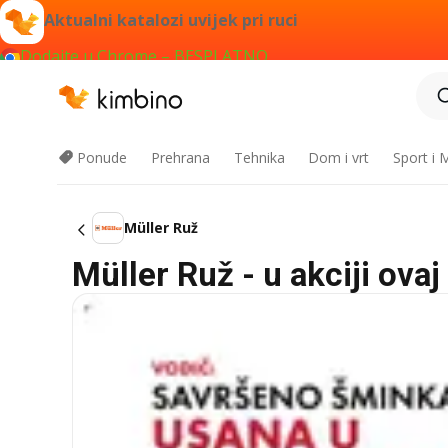
Aktualni katalozi uvijek pri ruci
Dodajte u Chrome – BESPLATNO
Ponude
Prehrana
Tehnika
Dom i vrt
Sport i
Müller Ruž
Müller Ruž - u akciji ova