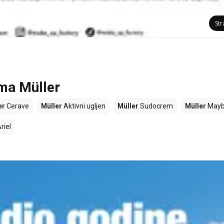
Str
ama Müller
er
Cerave
Müller
Aktivni ugljen
Müller
Sudocrem
Müller
Maybe
riel