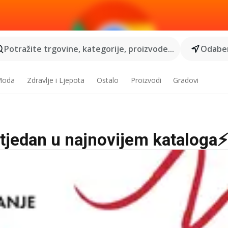
Potražite trgovine, kategorije, proizvode...
Odaber
 Moda
Zdravlje i Ljepota
Ostalo
Proizvodi
Gradovi
j tjedan u najnovijem kataloga⚡