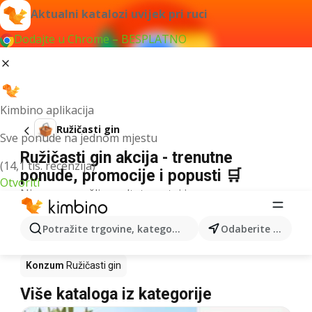
Aktualni katalozi uvijek pri ruci
Dodajte u Chrome – BESPLATNO
Kimbino aplikacija
Ružičasti gin
Sve ponude na jednom mjestu
Ružičasti gin akcija - trenutne
(14,1 tis. recenzija)
ponude, promocije i popusti 🛒
Otvoriti
Nismo pronašli rezultate za taj izraz.
Ružičasti gin u akciji - Gdje kupiti?
Potražite trgovine, kategorije, proizvode...
Odaberite grad
Kaufland
Ružičasti gin
Lidl
Ružičasti gin
Konzum
Ružičasti gin
Više kataloga iz kategorije