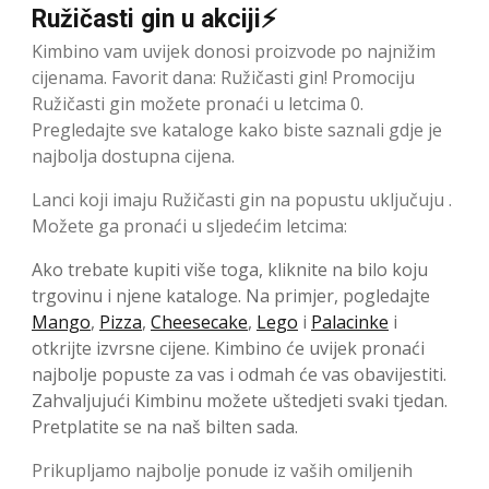
Ružičasti gin u akciji⚡
Kimbino vam uvijek donosi proizvode po najnižim
cijenama. Favorit dana: Ružičasti gin! Promociju
Ružičasti gin možete pronaći u letcima 0.
Pregledajte sve kataloge kako biste saznali gdje je
najbolja dostupna cijena.
Lanci koji imaju Ružičasti gin na popustu uključuju .
Možete ga pronaći u sljedećim letcima:
Ako trebate kupiti više toga, kliknite na bilo koju
trgovinu i njene kataloge. Na primjer, pogledajte
Mango
,
Pizza
,
Cheesecake
,
Lego
i
Palacinke
i
otkrijte izvrsne cijene. Kimbino će uvijek pronaći
najbolje popuste za vas i odmah će vas obavijestiti.
Zahvaljujući Kimbinu možete uštedjeti svaki tjedan.
Pretplatite se na naš bilten sada.
Prikupljamo najbolje ponude iz vaših omiljenih