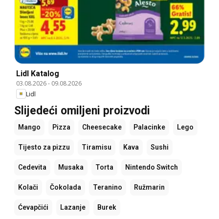
Lidl Katalog
03.08.2026
-
09.08.2026
Lidl
Slijedeći omiljeni proizvodi
Mango
Pizza
Cheesecake
Palacinke
Lego
Tijesto za pizzu
Tiramisu
Kava
Sushi
Cedevita
Musaka
Torta
Nintendo Switch
Kolači
Čokolada
Teranino
Ružmarin
Ćevapčići
Lazanje
Burek