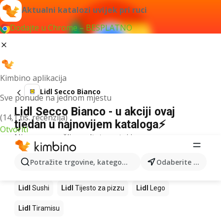
Aktualni katalozi uvijek pri ruci
Dodajte u Chrome – BESPLATNO
Kimbino aplikacija
Lidl Secco Bianco
Sve ponude na jednom mjestu
Lidl Secco Bianco - u akciji ovaj
(14,1 tis. recenzija)
tjedan u najnovijem kataloga⚡
Otvoriti
Nismo pronašli rezultate za taj izraz.
Slijedeći proizvodi u trgovinama Lidl
Potražite trgovine, kategorije, proizvode...
Odaberite grad
Lidl
Kava
Lidl
Pizza
Lidl
Mango
Lidl
Cedevita
Lidl
Sushi
Lidl
Tijesto za pizzu
Lidl
Lego
Lidl
Tiramisu