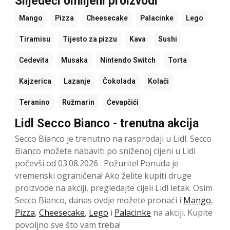
Slijedeći omiljeni proizvodi
Mango
Pizza
Cheesecake
Palacinke
Lego
Tiramisu
Tijesto za pizzu
Kava
Sushi
Cedevita
Musaka
Nintendo Switch
Torta
Kajzerica
Lazanje
Čokolada
Kolači
Teranino
Ružmarin
Ćevapčići
Lidl Secco Bianco - trenutna akcija
Secco Bianco je trenutno na rasprodaji u Lidl. Secco
Bianco možete nabaviti po sniženoj cijeni u Lidl
počevši od 03.08.2026 . Požurite! Ponuda je
vremenski ograničena! Ako želite kupiti druge
proizvode na akciji, pregledajte cijeli Lidl letak. Osim
Secco Bianco, danas ovdje možete pronaći i
Mango
,
Pizza
,
Cheesecake
,
Lego
i
Palacinke
na akciji. Kupite
povoljno sve što vam treba!