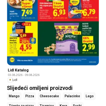
Lidl Katalog
03.08.2026
-
09.08.2026
Lidl
Slijedeći omiljeni proizvodi
Mango
Pizza
Cheesecake
Palacinke
Lego
Tijesto za pizzu
Tiramisu
Kava
Sushi