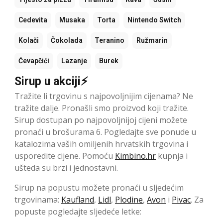
Cedevita
Musaka
Torta
Nintendo Switch
Kolači
Čokolada
Teranino
Ružmarin
Ćevapčići
Lazanje
Burek
Sirup u akciji⚡
Tražite li trgovinu s najpovoljnijim cijenama? Ne
tražite dalje. Pronašli smo proizvod koji tražite.
Sirup dostupan po najpovoljnijoj cijeni možete
pronaći u brošurama 6. Pogledajte sve ponude u
katalozima vaših omiljenih hrvatskih trgovina i
usporedite cijene. Pomoću
Kimbino.hr
kupnja i
ušteda su brzi i jednostavni.
Sirup na popustu možete pronaći u sljedećim
trgovinama:
Kaufland
,
Lidl
,
Plodine
,
Avon
i
Pivac
. Za
popuste pogledajte sljedeće letke: