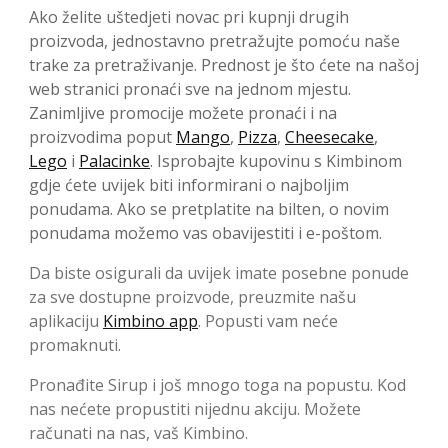
Ako želite uštedjeti novac pri kupnji drugih
proizvoda, jednostavno pretražujte pomoću naše
trake za pretraživanje. Prednost je što ćete na našoj
web stranici pronaći sve na jednom mjestu.
Zanimljive promocije možete pronaći i na
proizvodima poput
Mango
,
Pizza
,
Cheesecake
,
Lego
i
Palacinke
. Isprobajte kupovinu s Kimbinom
gdje ćete uvijek biti informirani o najboljim
ponudama. Ako se pretplatite na bilten, o novim
ponudama možemo vas obavijestiti i e-poštom.
Da biste osigurali da uvijek imate posebne ponude
za sve dostupne proizvode, preuzmite našu
aplikaciju
Kimbino app
. Popusti vam neće
promaknuti.
Pronađite Sirup i još mnogo toga na popustu. Kod
nas nećete propustiti nijednu akciju. Možete
računati na nas, vaš Kimbino.