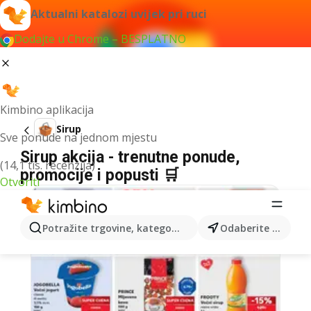
Aktualni katalozi uvijek pri ruci
Dodajte u Chrome – BESPLATNO
Kimbino aplikacija
Sirup
Sve ponude na jednom mjestu
Sirup akcija - trenutne ponude,
(14,1 tis. recenzija)
promocije i popusti 🛒
Otvoriti
Potražite trgovine, kategorije, proizvode...
Odaberite grad