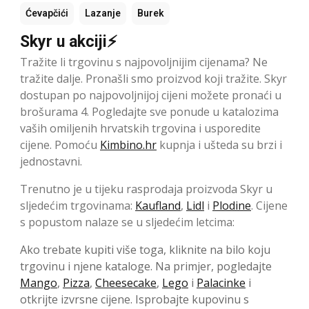
Ćevapčići
Lazanje
Burek
Skyr u akciji⚡
Tražite li trgovinu s najpovoljnijim cijenama? Ne
tražite dalje. Pronašli smo proizvod koji tražite. Skyr
dostupan po najpovoljnijoj cijeni možete pronaći u
brošurama 4. Pogledajte sve ponude u katalozima
vaših omiljenih hrvatskih trgovina i usporedite
cijene. Pomoću
Kimbino.hr
kupnja i ušteda su brzi i
jednostavni.
Trenutno je u tijeku rasprodaja proizvoda Skyr u
sljedećim trgovinama:
Kaufland
,
Lidl
i
Plodine
. Cijene
s popustom nalaze se u sljedećim letcima:
Ako trebate kupiti više toga, kliknite na bilo koju
trgovinu i njene kataloge. Na primjer, pogledajte
Mango
,
Pizza
,
Cheesecake
,
Lego
i
Palacinke
i
otkrijte izvrsne cijene. Isprobajte kupovinu s