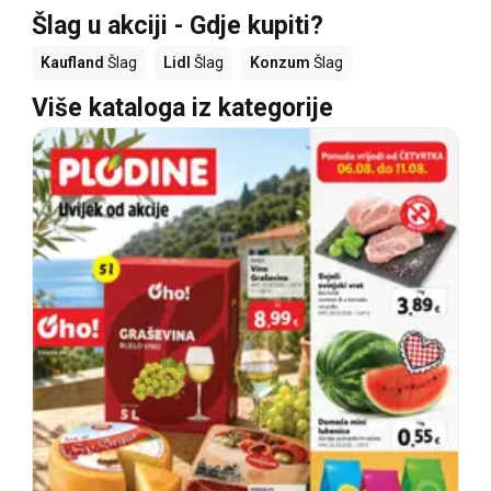
Šlag u akciji - Gdje kupiti?
Kaufland
Šlag
Lidl
Šlag
Konzum
Šlag
Više kataloga iz kategorije