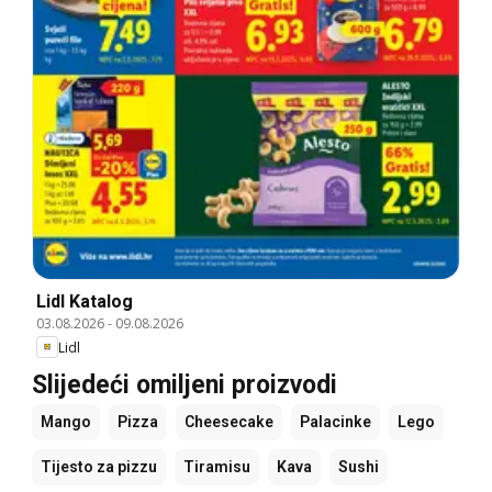
Lidl Katalog
03.08.2026
-
09.08.2026
Lidl
Slijedeći omiljeni proizvodi
Mango
Pizza
Cheesecake
Palacinke
Lego
Tijesto za pizzu
Tiramisu
Kava
Sushi