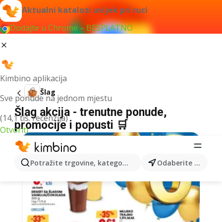
Aktualni katalozi uvijek pri ruci
Dodajte u Chrome – BESPLATNO
Kimbino aplikacija
Šlag
Sve ponude na jednom mjestu
Šlag akcija - trenutne ponude,
(14,1 tis. recenzija)
promocije i popusti 🛒
Otvoriti
Potražite trgovine, kategorije, proizvode...
Odaberite grad