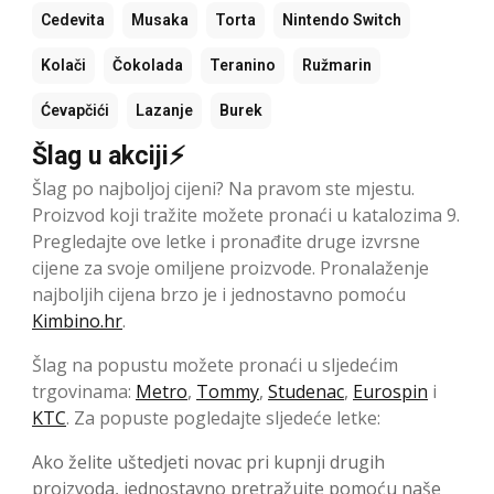
Cedevita
Musaka
Torta
Nintendo Switch
Kolači
Čokolada
Teranino
Ružmarin
Ćevapčići
Lazanje
Burek
Šlag u akciji⚡
Šlag po najboljoj cijeni? Na pravom ste mjestu.
Proizvod koji tražite možete pronaći u katalozima 9.
Pregledajte ove letke i pronađite druge izvrsne
cijene za svoje omiljene proizvode. Pronalaženje
najboljih cijena brzo je i jednostavno pomoću
Kimbino.hr
.
Šlag na popustu možete pronaći u sljedećim
trgovinama:
Metro
,
Tommy
,
Studenac
,
Eurospin
i
KTC
. Za popuste pogledajte sljedeće letke:
Ako želite uštedjeti novac pri kupnji drugih
proizvoda, jednostavno pretražujte pomoću naše