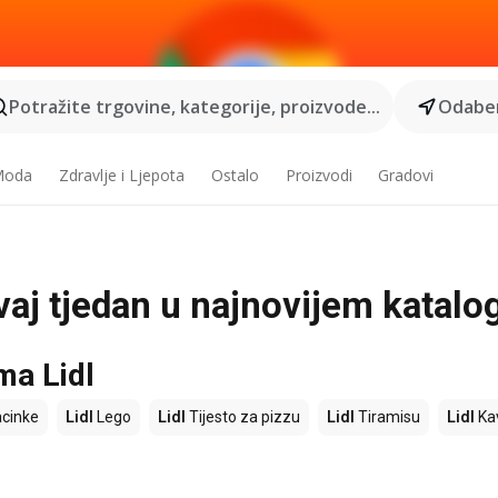
Potražite trgovine, kategorije, proizvode...
Odaber
 Moda
Zdravlje i Ljepota
Ostalo
Proizvodi
Gradovi
 ovaj tjedan u najnovijem katal
ma Lidl
cinke
Lidl
Lego
Lidl
Tijesto za pizzu
Lidl
Tiramisu
Lidl
Ka