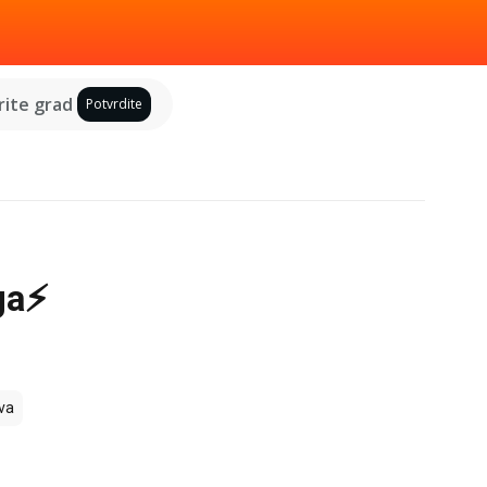
ite grad
Potvrdite
oga⚡
va