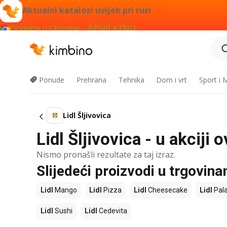
Aktualni katalozi uvijek pri ruci
Dodajte u Chrome – BESPLATNO
Ponude
Prehrana
Tehnika
Dom i vrt
Sport i
Lidl Šljivovica
Lidl Šljivovica - u akciji
Nismo pronašli rezultate za taj izraz.
Slijedeći proizvodi u trgovina
Lidl
Mango
Lidl
Pizza
Lidl
Cheesecake
Lidl
Pala
Lidl
Sushi
Lidl
Cedevita