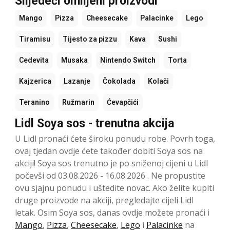
Slijedeći omiljeni proizvodi
Mango
Pizza
Cheesecake
Palacinke
Lego
Tiramisu
Tijesto za pizzu
Kava
Sushi
Cedevita
Musaka
Nintendo Switch
Torta
Kajzerica
Lazanje
Čokolada
Kolači
Teranino
Ružmarin
Ćevapčići
Lidl Soya sos - trenutna akcija
U Lidl pronaći ćete široku ponudu robe. Povrh toga,
ovaj tjedan ovdje ćete također dobiti Soya sos na
akciji! Soya sos trenutno je po sniženoj cijeni u Lidl
počevši od 03.08.2026 - 16.08.2026 . Ne propustite
ovu sjajnu ponudu i uštedite novac. Ako želite kupiti
druge proizvode na akciji, pregledajte cijeli Lidl
letak. Osim Soya sos, danas ovdje možete pronaći i
Mango
,
Pizza
,
Cheesecake
,
Lego
i
Palacinke
na