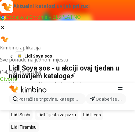
Aktualni katalozi uvijek pri ruci
Dodajte u Chrome – BESPLATNO
Kimbino aplikacija
Lidl Soya sos
Sve ponude na jednom mjestu
Lidl Soya sos - u akciji ovaj tjedan u
(14,1 tis. recenzija)
najnovijem kataloga⚡
Otvoriti
Nismo pronašli rezultate za taj izraz.
Slijedeći proizvodi u trgovinama Lidl
Potražite trgovine, kategorije, proizvode...
Odaberite grad
Lidl
Kava
Lidl
Pizza
Lidl
Mango
Lidl
Cedevita
Lidl
Sushi
Lidl
Tijesto za pizzu
Lidl
Lego
Lidl
Tiramisu