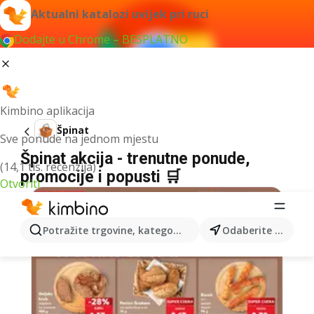
Aktualni katalozi uvijek pri ruci
Dodajte u Chrome – BESPLATNO
Kimbino aplikacija
Špinat
Sve ponude na jednom mjestu
Špinat akcija - trenutne ponude,
(14,1 tis. recenzija)
promocije i popusti 🛒
Otvoriti
Potražite trgovine, kategorije, proizvode...
Odaberite grad