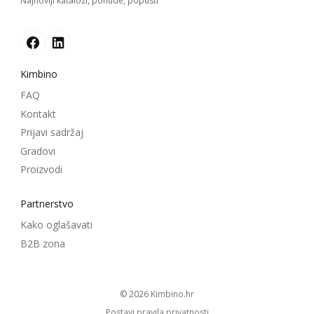
Najnoviji katalozi, ponude, popusti
Kimbino
FAQ
Kontakt
Prijavi sadržaj
Gradovi
Proizvodi
Partnerstvo
Kako oglašavati
B2B zona
© 2026
kimbino.hr
Postavi pravila privatnosti