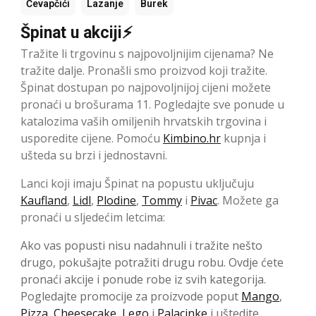
Ćevapčići
Lazanje
Burek
Špinat u akciji⚡
Tražite li trgovinu s najpovoljnijim cijenama? Ne
tražite dalje. Pronašli smo proizvod koji tražite.
Špinat dostupan po najpovoljnijoj cijeni možete
pronaći u brošurama 11. Pogledajte sve ponude u
katalozima vaših omiljenih hrvatskih trgovina i
usporedite cijene. Pomoću
Kimbino.hr
kupnja i
ušteda su brzi i jednostavni.
Lanci koji imaju Špinat na popustu uključuju
Kaufland
,
Lidl
,
Plodine
,
Tommy
i
Pivac
. Možete ga
pronaći u sljedećim letcima:
Ako vas popusti nisu nadahnuli i tražite nešto
drugo, pokušajte potražiti drugu robu. Ovdje ćete
pronaći akcije i ponude robe iz svih kategorija.
Pogledajte promocije za proizvode poput
Mango
,
Pizza
,
Cheesecake
,
Lego
i
Palacinke
i uštedite.