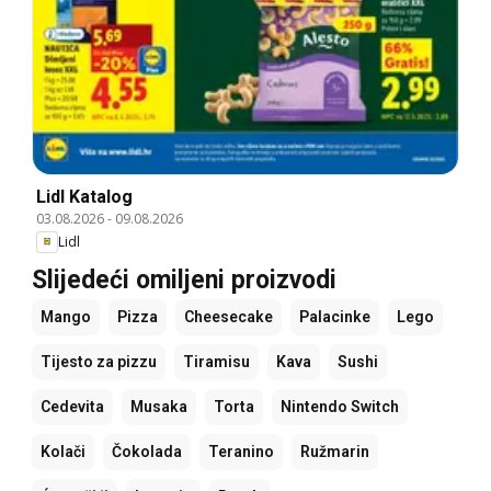
Lidl Katalog
03.08.2026
-
09.08.2026
Lidl
Slijedeći omiljeni proizvodi
Mango
Pizza
Cheesecake
Palacinke
Lego
Tijesto za pizzu
Tiramisu
Kava
Sushi
Cedevita
Musaka
Torta
Nintendo Switch
Kolači
Čokolada
Teranino
Ružmarin