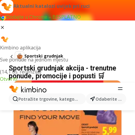
Aktualni katalozi uvijek pri ruci
Dodajte u Chrome – BESPLATNO
Kimbino aplikacija
Sportski grudnjak
Sve ponude na jednom mjestu
Sportski grudnjak akcija - trenutne
(14,1 tis. recenzija)
ponude, promocije i popusti 🛒
Otvoriti
Potražite trgovine, kategorije, proizvode...
Odaberite grad