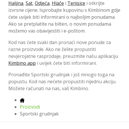
Haljina
,
Sat
,
Odjeća
,
Hlače
i
Tenisice
i otkrijte
izvrsne cijene. Isprobajte kupovinu s Kimbinom gdje
ćete uvijek biti informirani o najboljim ponudama.
Ako se pretplatite na bilten, o novim ponudama
možemo vas obavijestiti i e-poštom.
Kod nas ćete svaki dan pronaći nove ponude za
razne proizvode. Ako ne želite propustiti
nevjerojatne rasprodaje, preuzmite našu aplikaciju
Kimbino app
i uvijek ćete biti informirani.
Pronađite Sportski grudnjak i još mnogo toga na
popustu. Kod nas nećete propustiti nijednu akciju.
Možete računati na nas, vaš Kimbino.
Proizvodi
Sportski grudnjak