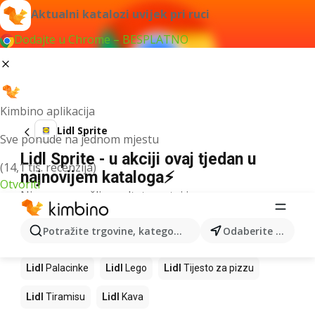
Aktualni katalozi uvijek pri ruci
Dodajte u Chrome – BESPLATNO
Kimbino aplikacija
Lidl Sprite
Sve ponude na jednom mjestu
Lidl Sprite - u akciji ovaj tjedan u
(14,1 tis. recenzija)
najnovijem kataloga⚡
Otvoriti
Nismo pronašli rezultate za taj izraz.
Slijedeći proizvodi u trgovinama Lidl
Potražite trgovine, kategorije, proizvode...
Odaberite grad
Lidl
Mango
Lidl
Pizza
Lidl
Cheesecake
Lidl
Palacinke
Lidl
Lego
Lidl
Tijesto za pizzu
Lidl
Tiramisu
Lidl
Kava