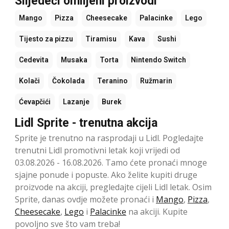
Slijedeći omiljeni proizvodi
Mango
Pizza
Cheesecake
Palacinke
Lego
Tijesto za pizzu
Tiramisu
Kava
Sushi
Cedevita
Musaka
Torta
Nintendo Switch
Kolači
Čokolada
Teranino
Ružmarin
Ćevapčići
Lazanje
Burek
Lidl Sprite - trenutna akcija
Sprite je trenutno na rasprodaji u Lidl. Pogledajte
trenutni Lidl promotivni letak koji vrijedi od
03.08.2026 - 16.08.2026. Tamo ćete pronaći mnoge
sjajne ponude i popuste. Ako želite kupiti druge
proizvode na akciji, pregledajte cijeli Lidl letak. Osim
Sprite, danas ovdje možete pronaći i
Mango
,
Pizza
,
Cheesecake
,
Lego
i
Palacinke
na akciji. Kupite
povoljno sve što vam treba!