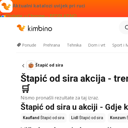
Aktualni katalozi uvijek pri ruci
Dodajte u Chrome – BESPLATNO
Ponude
Prehrana
Tehnika
Dom i vrt
Sport i
Štapić od sira
Štapić od sira akcija - t
🛒
Nismo pronašli rezultate za taj izraz.
Štapić od sira u akciji - Gdje k
Kaufland
Štapić od sira
Lidl
Štapić od sira
Konzum
Š