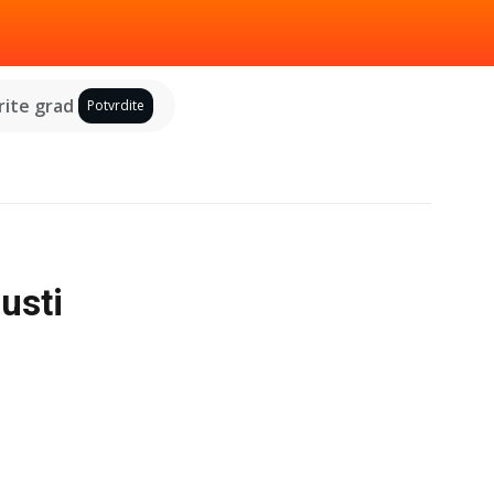
ite grad
Potvrdite
usti