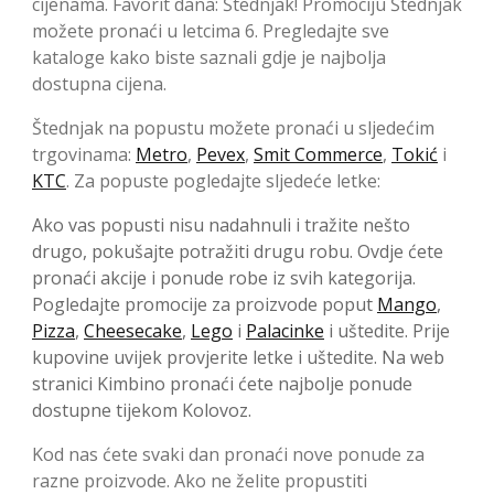
cijenama. Favorit dana: Štednjak! Promociju Štednjak
možete pronaći u letcima 6. Pregledajte sve
kataloge kako biste saznali gdje je najbolja
dostupna cijena.
Štednjak na popustu možete pronaći u sljedećim
trgovinama:
Metro
,
Pevex
,
Smit Commerce
,
Tokić
i
KTC
. Za popuste pogledajte sljedeće letke:
Ako vas popusti nisu nadahnuli i tražite nešto
drugo, pokušajte potražiti drugu robu. Ovdje ćete
pronaći akcije i ponude robe iz svih kategorija.
Pogledajte promocije za proizvode poput
Mango
,
Pizza
,
Cheesecake
,
Lego
i
Palacinke
i uštedite. Prije
kupovine uvijek provjerite letke i uštedite. Na web
stranici Kimbino pronaći ćete najbolje ponude
dostupne tijekom Kolovoz.
Kod nas ćete svaki dan pronaći nove ponude za
razne proizvode. Ako ne želite propustiti