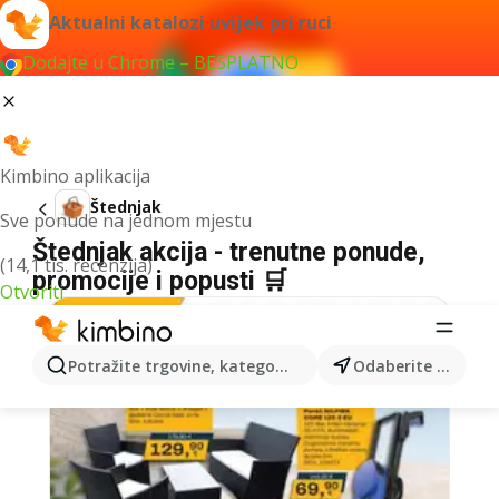
Aktualni katalozi uvijek pri ruci
Dodajte u Chrome – BESPLATNO
Kimbino aplikacija
Štednjak
Sve ponude na jednom mjestu
Štednjak akcija - trenutne ponude,
(14,1 tis. recenzija)
promocije i popusti 🛒
Otvoriti
Potražite trgovine, kategorije, proizvode...
Odaberite grad