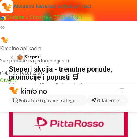
Aktualni katalozi uvijek pri ruci
Dodajte u Chrome – BESPLATNO
Kimbino aplikacija
Steperi
Sve ponude na jednom mjestu
Steperi akcija - trenutne ponude,
(14,1 tis. recenzija)
promocije i popusti 🛒
Otvoriti
Nismo pronašli rezultate za taj izraz.
Više kataloga iz kategorije
Potražite trgovine, kategorije, proizvode...
Odaberite grad