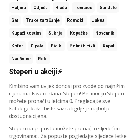
Haljina
Odjeća
Hlače
Tenisice
Sandale
Sat
Trake za trčanje
Romobil
Jakna
Kupaći kostim
Suknja
Kopačke
Novčanik
Kofer
Cipele
Bicikl
Sobni bicikli
Kaput
Naušnice
Role
Steperi u akciji⚡
Kimbino vam uvijek donosi proizvode po najnižim
cijenama. Favorit dana: Steperi! Promociju Steperi
možete pronaći u letcima 0. Pregledajte sve
kataloge kako biste saznali gdje je najbolja
dostupna cijena.
Steperi na popustu možete pronaći u sljedećim
trgovinama: . Za popuste pogledajte sljedeće letke: