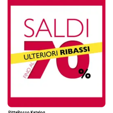
PittaRosso Katalog