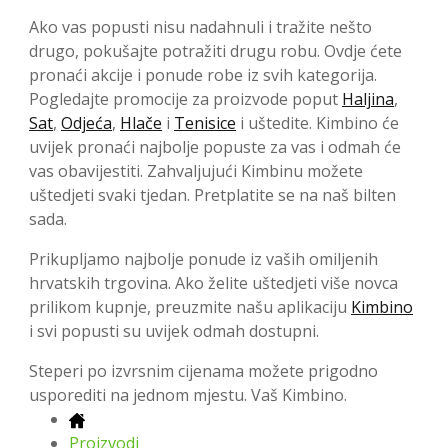
Ako vas popusti nisu nadahnuli i tražite nešto
drugo, pokušajte potražiti drugu robu. Ovdje ćete
pronaći akcije i ponude robe iz svih kategorija.
Pogledajte promocije za proizvode poput
Haljina
,
Sat
,
Odjeća
,
Hlače
i
Tenisice
i uštedite. Kimbino će
uvijek pronaći najbolje popuste za vas i odmah će
vas obavijestiti. Zahvaljujući Kimbinu možete
uštedjeti svaki tjedan. Pretplatite se na naš bilten
sada.
Prikupljamo najbolje ponude iz vaših omiljenih
hrvatskih trgovina. Ako želite uštedjeti više novca
prilikom kupnje, preuzmite našu aplikaciju
Kimbino
i svi popusti su uvijek odmah dostupni.
Steperi po izvrsnim cijenama možete prigodno
usporediti na jednom mjestu. Vaš Kimbino.
Proizvodi