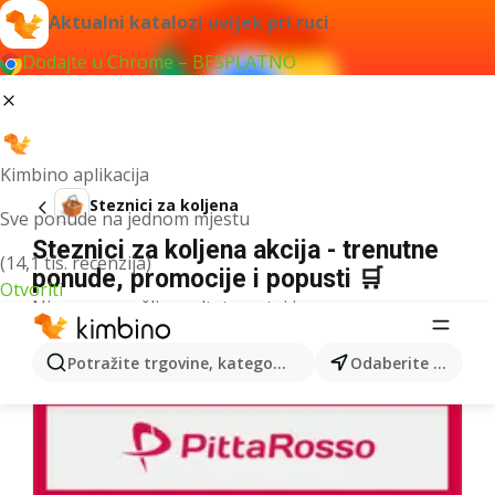
Aktualni katalozi uvijek pri ruci
Dodajte u Chrome – BESPLATNO
Kimbino aplikacija
Steznici za koljena
Sve ponude na jednom mjestu
Steznici za koljena akcija - trenutne
(14,1 tis. recenzija)
ponude, promocije i popusti 🛒
Otvoriti
Nismo pronašli rezultate za taj izraz.
Više kataloga iz kategorije
Potražite trgovine, kategorije, proizvode...
Odaberite grad