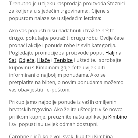
Trenutno je u tijeku rasprodaja proizvoda Steznici
za koljena u sljedećim trgovinama: . Cijene s
popustom nalaze se u sljedećim letcima:
Ako vas popusti nisu nadahnuli i tražite nešto
drugo, pokušajte potražiti drugu robu. Ovdje ćete
pronaći akcije i ponude robe iz svih kategorija.
Pogledajte promocije za proizvode poput
Haljina
,
Sat
,
Odjeća
,
Hlače
i
Tenisice
i uštedite. Isprobajte
kupovinu s Kimbinom gdje ćete uvijek biti
informirani o najboljim ponudama. Ako se
pretplatite na bilten, o novim ponudama možemo
vas obavijestiti i e-poštom.
Prikupljamo najbolje ponude iz vaših omiljenih
hrvatskih trgovina. Ako želite uštedjeti više novca
prilikom kupnje, preuzmite našu aplikaciju
Kimbino
i svi popusti su uvijek odmah dostupni.
Čarobne riječi koje voli svaki ljubitelj Kimbina: