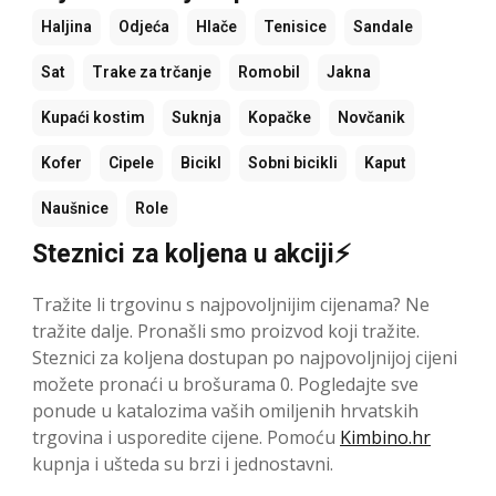
Haljina
Odjeća
Hlače
Tenisice
Sandale
Sat
Trake za trčanje
Romobil
Jakna
Kupaći kostim
Suknja
Kopačke
Novčanik
Kofer
Cipele
Bicikl
Sobni bicikli
Kaput
Naušnice
Role
Steznici za koljena u akciji⚡
Tražite li trgovinu s najpovoljnijim cijenama? Ne
tražite dalje. Pronašli smo proizvod koji tražite.
Steznici za koljena dostupan po najpovoljnijoj cijeni
možete pronaći u brošurama 0. Pogledajte sve
ponude u katalozima vaših omiljenih hrvatskih
trgovina i usporedite cijene. Pomoću
Kimbino.hr
kupnja i ušteda su brzi i jednostavni.