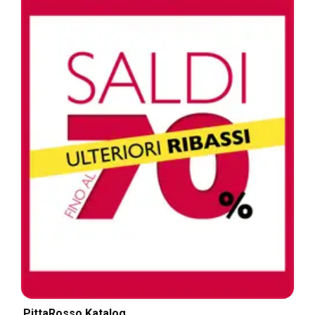
PittaRosso Katalog