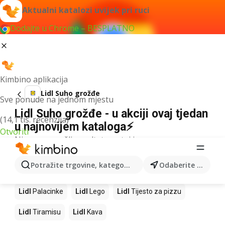
Aktualni katalozi uvijek pri ruci
Dodajte u Chrome – BESPLATNO
Kimbino aplikacija
Lidl Suho grožđe
Sve ponude na jednom mjestu
Lidl Suho grožđe - u akciji ovaj tjedan
(14,1 tis. recenzija)
u najnovijem kataloga⚡
Otvoriti
Nismo pronašli rezultate za taj izraz.
Slijedeći proizvodi u trgovinama Lidl
Potražite trgovine, kategorije, proizvode...
Odaberite grad
Lidl
Mango
Lidl
Pizza
Lidl
Cheesecake
Lidl
Palacinke
Lidl
Lego
Lidl
Tijesto za pizzu
Lidl
Tiramisu
Lidl
Kava