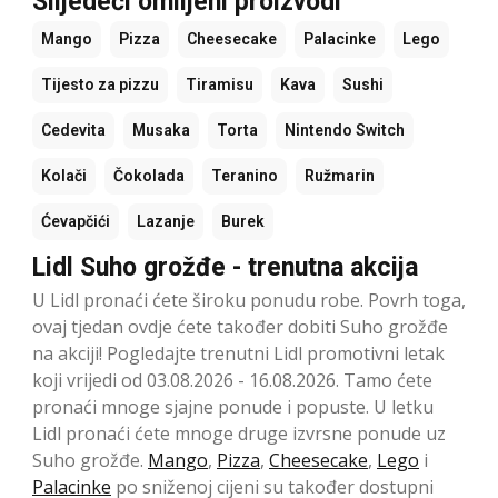
Slijedeći omiljeni proizvodi
Mango
Pizza
Cheesecake
Palacinke
Lego
Tijesto za pizzu
Tiramisu
Kava
Sushi
Cedevita
Musaka
Torta
Nintendo Switch
Kolači
Čokolada
Teranino
Ružmarin
Ćevapčići
Lazanje
Burek
Lidl Suho grožđe - trenutna akcija
U Lidl pronaći ćete široku ponudu robe. Povrh toga,
ovaj tjedan ovdje ćete također dobiti Suho grožđe
na akciji! Pogledajte trenutni Lidl promotivni letak
koji vrijedi od 03.08.2026 - 16.08.2026. Tamo ćete
pronaći mnoge sjajne ponude i popuste. U letku
Lidl pronaći ćete mnoge druge izvrsne ponude uz
Suho grožđe.
Mango
,
Pizza
,
Cheesecake
,
Lego
i
Palacinke
po sniženoj cijeni su također dostupni