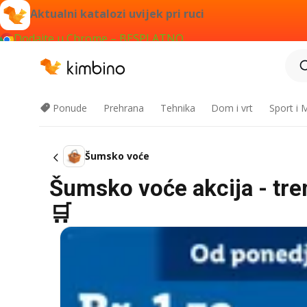
Aktualni katalozi uvijek pri ruci
Dodajte u Chrome – BESPLATNO
Ponude
Prehrana
Tehnika
Dom i vrt
Sport i
Šumsko voće
Šumsko voće akcija - tre
🛒