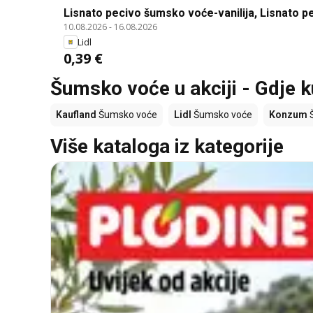
Lisnato pecivo šumsko voće-vanilija, Lisnato p
10.08.2026
-
16.08.2026
Lidl
0,39 €
Šumsko voće u akciji - Gdje k
Kaufland
Šumsko voće
Lidl
Šumsko voće
Konzum
Š
Više kataloga iz kategorije