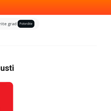
ite grad
Potvrdite
usti