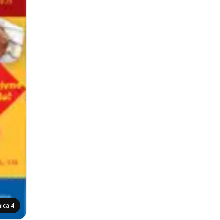
nica
4