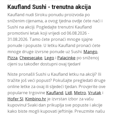
Kaufland Sushi - trenutna akcija
Kaufland nudi široku ponudu proizvoda po
sniženim cijenama, a ovog tjedna ovdje ćete naći i
Sushi na akciji. Pogledajte trenutni Kaufland
promotivni letak koji vrijedi od 06.08.2026 -
31.08.2026. Tamo ćete pronaći mnoge sjajne
ponude i popuste. U letku Kaufland pronaći ćete
mnoge druge izvrsne ponude uz Sushi.
Mango
,
Pizza
,
Cheesecake
,
Lego
i
Palacinke
po sniženoj
cijeni su također dostupni ovaj tjedan!
Niste pronašli Sushi u Kaufland letku na akciji? Ili
tražite još veći popust? Pokušajte pregledati druge
online letke za ovaj ili sljedeći tjedan. Provjerite ove
popularne trgovine
Kaufland
,
Lidl
,
Metro
,
Vrutak
i
Hofer SI
.
Kimbino.hr
je izvrstan izbor za vašu
kupovinu! Svaki dan prikuplja sve popuste i akcije
kako biste mogli kupovati jeftinije. Preuzmite našu