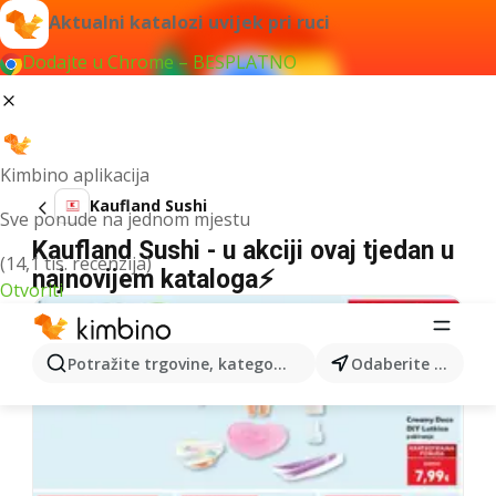
Aktualni katalozi uvijek pri ruci
Dodajte u Chrome – BESPLATNO
Kimbino aplikacija
Kaufland Sushi
Sve ponude na jednom mjestu
Kaufland Sushi - u akciji ovaj tjedan u
(14,1 tis. recenzija)
najnovijem kataloga⚡
Otvoriti
Potražite trgovine, kategorije, proizvode...
Odaberite grad