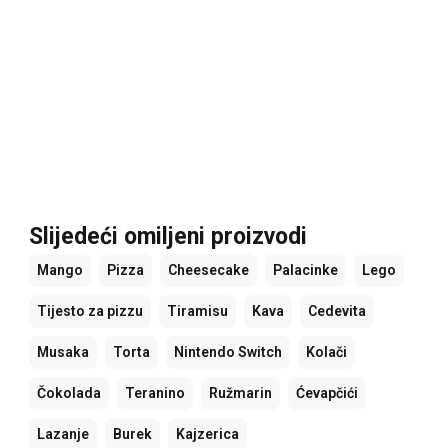
Slijedeći omiljeni proizvodi
Mango
Pizza
Cheesecake
Palacinke
Lego
Tijesto za pizzu
Tiramisu
Kava
Cedevita
Musaka
Torta
Nintendo Switch
Kolači
Čokolada
Teranino
Ružmarin
Ćevapčići
Lazanje
Burek
Kajzerica