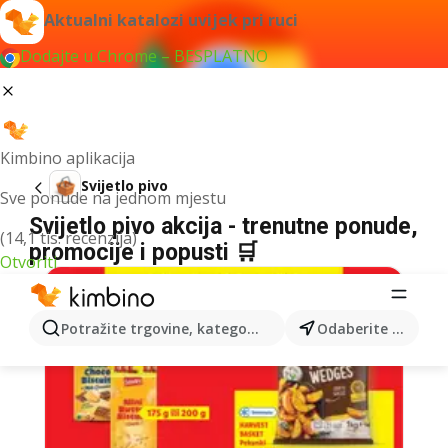
Aktualni katalozi uvijek pri ruci
Dodajte u Chrome – BESPLATNO
Kimbino aplikacija
Svijetlo pivo
Sve ponude na jednom mjestu
Svijetlo pivo akcija - trenutne ponude,
(14,1 tis. recenzija)
promocije i popusti 🛒
Otvoriti
Potražite trgovine, kategorije, proizvode...
Odaberite grad