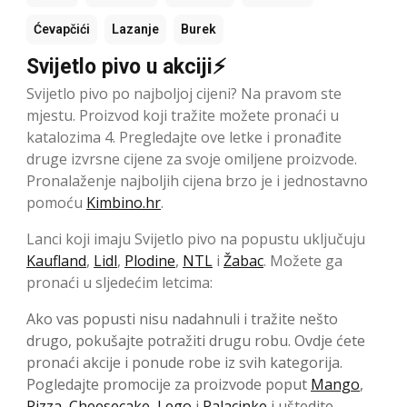
Ćevapčići
Lazanje
Burek
Svijetlo pivo u akciji⚡
Svijetlo pivo po najboljoj cijeni? Na pravom ste
mjestu. Proizvod koji tražite možete pronaći u
katalozima 4. Pregledajte ove letke i pronađite
druge izvrsne cijene za svoje omiljene proizvode.
Pronalaženje najboljih cijena brzo je i jednostavno
pomoću
Kimbino.hr
.
Lanci koji imaju Svijetlo pivo na popustu uključuju
Kaufland
,
Lidl
,
Plodine
,
NTL
i
Žabac
. Možete ga
pronaći u sljedećim letcima:
Ako vas popusti nisu nadahnuli i tražite nešto
drugo, pokušajte potražiti drugu robu. Ovdje ćete
pronaći akcije i ponude robe iz svih kategorija.
Pogledajte promocije za proizvode poput
Mango
,
Pizza
,
Cheesecake
,
Lego
i
Palacinke
i uštedite.