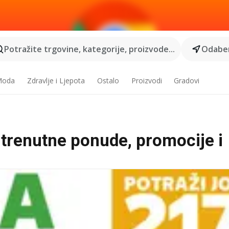
Potražite trgovine, kategorije, proizvode...
Odaber
 Moda
Zdravlje i Ljepota
Ostalo
Proizvodi
Gradovi
- trenutne ponude, promocije i