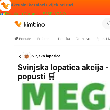
Aktualni katalozi uvijek pri ruci
Dodajte u Chrome – BESPLATNO
Ponude
Prehrana
Tehnika
Dom i vrt
Sport i
Svinjska lopatica
Svinjska lopatica akcija 
popusti 🛒