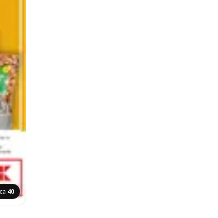
ica
40