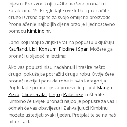
mjestu. Proizvod koji tražite možete pronaći u
katalozima 15. Pregledajte ove letke i pronađite
druge izvrsne cijene za svoje omiljene proizvode.
Pronalaženje najboljih cijena brzo je i jednostavno
pomoću
Kimbino.hr
.
Lanci koji imaju Svinjski vrat na popustu uključuju
Kaufland
,
Lidl
,
Konzum
,
Plodine
i
Spar
. Možete ga
pronaći u sljedećim letcima:
Ako vas popusti nisu nadahnuli i tražite nešto
drugo, pokušajte potražiti drugu robu. Ovdje ćete
pronaći akcije i ponude robe iz svih kategorija.
Pogledajte promocije za proizvode poput
Mango
,
Pizza
,
Cheesecake
,
Lego
i
Palacinke
i uštedite.
Kimbino će uvijek pronaći najbolje popuste za vas i
odmah će vas obavijestiti. Zahvaljujući Kimbinu
možete uštedjeti svaki tjedan. Pretplatite se na naš
bilten sada.