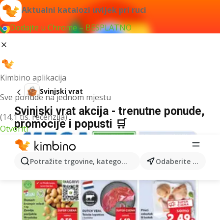
Aktualni katalozi uvijek pri ruci
Dodajte u Chrome – BESPLATNO
Kimbino aplikacija
Svinjski vrat
Sve ponude na jednom mjestu
Svinjski vrat akcija - trenutne ponude,
(14,1 tis. recenzija)
promocije i popusti 🛒
Otvoriti
Potražite trgovine, kategorije, proizvode...
Odaberite grad