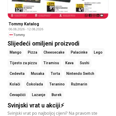
Tommy Katalog
06.08.2026
-
12.08.2026
Tommy
Slijedeći omiljeni proizvodi
Mango
Pizza
Cheesecake
Palacinke
Lego
Tijesto za pizzu
Tiramisu
Kava
Sushi
Cedevita
Musaka
Torta
Nintendo Switch
Kolači
Čokolada
Teranino
Ružmarin
Ćevapčići
Lazanje
Burek
Svinjski vrat u akciji⚡
Svinjski vrat po najboljoj cijeni? Na pravom ste