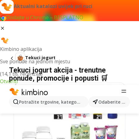
Aktualni katalozi uvijek pri ruci
Dodajte u Chrome – BESPLATNO
Kimbino aplikacija
Tekuci jogurt
Sve ponude na jednom mjestu
Tekuci jogurt akcija - trenutne
(14,1 tis. recenzija)
ponude, promocije i popusti 🛒
Otvoriti
Potražite trgovine, kategorije, proizvode...
Odaberite grad