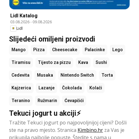
Lidl Katalog
03.08.2026
-
09.08.2026
Lidl
Slijedeći omiljeni proizvodi
Mango
Pizza
Cheesecake
Palacinke
Lego
Tiramisu
Tijesto za pizzu
Kava
Sushi
Cedevita
Musaka
Nintendo Switch
Torta
Kajzerica
Lazanje
Čokolada
Kolači
Teranino
Ružmarin
Ćevapčići
Tekuci jogurt u akciji⚡
Tražite Tekuci jogurt po najpovoljnijoj cijeni? Došli
ste na pravo mjesto. Stranica
Kimbino.hr
za Vas je
prikupila najbolje popuste. Štedite s nama u