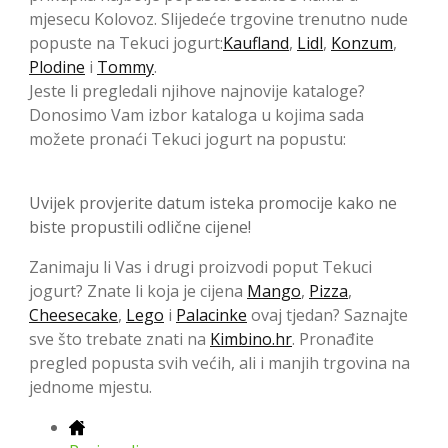
mjesecu Kolovoz. Slijedeće trgovine trenutno nude
popuste na Tekuci jogurt:
Kaufland
,
Lidl
,
Konzum
,
Plodine
i
Tommy
.
Jeste li pregledali njihove najnovije kataloge?
Donosimo Vam izbor kataloga u kojima sada
možete pronaći Tekuci jogurt na popustu:
Uvijek provjerite datum isteka promocije kako ne
biste propustili odlične cijene!
Zanimaju li Vas i drugi proizvodi poput Tekuci
jogurt? Znate li koja je cijena
Mango
,
Pizza
,
Cheesecake
,
Lego
i
Palacinke
ovaj tjedan? Saznajte
sve što trebate znati na
Kimbino.hr
. Pronađite
pregled popusta svih većih, ali i manjih trgovina na
jednome mjestu.