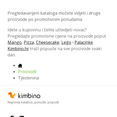
Pregledavanjem kataloga možete vidjeti i druge
proizvode po promotivnim ponudama.
Idete u kupovinu i želite uštedjeti novac?
Pregledajte promotivne cijene na proizvode poput
Mango
,
Pizza
,
Cheesecake
,
Lego
i
Palacinke
.
Kimbino.hr
traži popuste na sve proizvode svaki
dan.
Proizvodi
Tjestenina
Najnoviji katalozi, ponude, popusti