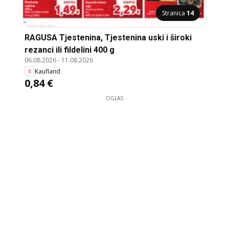
Stranica
14
RAGUSA Tjestenina, Tjestenina uski i široki
rezanci ili fildelini 400 g
06.08.2026
-
11.08.2026
Kaufland
0,84 €
OGLAS