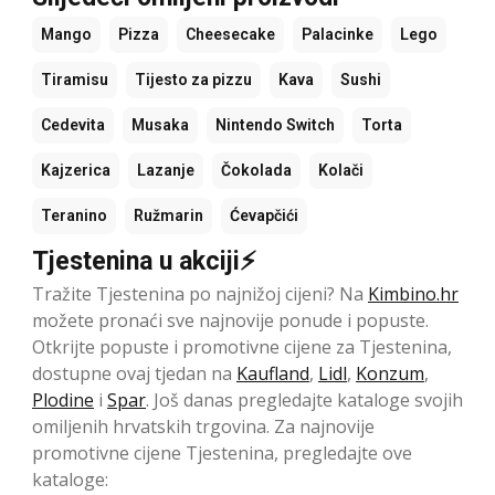
Mango
Pizza
Cheesecake
Palacinke
Lego
Tiramisu
Tijesto za pizzu
Kava
Sushi
Cedevita
Musaka
Nintendo Switch
Torta
Kajzerica
Lazanje
Čokolada
Kolači
Teranino
Ružmarin
Ćevapčići
Tjestenina u akciji⚡
Tražite Tjestenina po najnižoj cijeni? Na
Kimbino.hr
možete pronaći sve najnovije ponude i popuste.
Otkrijte popuste i promotivne cijene za Tjestenina,
dostupne ovaj tjedan na
Kaufland
,
Lidl
,
Konzum
,
Plodine
i
Spar
. Još danas pregledajte kataloge svojih
omiljenih hrvatskih trgovina. Za najnovije
promotivne cijene Tjestenina, pregledajte ove
kataloge: