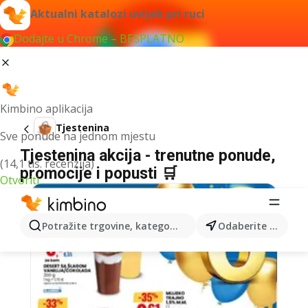
Aktualni katalozi uvijek pri ruci
Dodajte u Chrome – BESPLATNO
Kimbino aplikacija
Tjestenina
Sve ponude na jednom mjestu
Tjestenina akcija - trenutne ponude,
(14,1 tis. recenzija)
promocije i popusti 🛒
Otvoriti
Potražite trgovine, kategorije, proizvode...
Odaberite grad