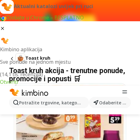
Aktualni katalozi uvijek pri ruci
Dodajte u Chrome – BESPLATNO
Kimbino aplikacija
Toast kruh
Sve ponude na jednom mjestu
Toast kruh akcija - trenutne ponude,
(14,1 tis. recenzija)
promocije i popusti 🛒
Otvoriti
Potražite trgovine, kategorije, proizvode...
Odaberite grad