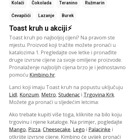
Kolači
Čokolada
Teranino
Ružmarin
Ćevapčići
Lazanje
Burek
Toast kruh u akciji⚡
Toast kruh po najboljoj cijeni? Na pravom ste
mjestu. Proizvod koji tražite možete pronaći u
katalozima 1. Pregledajte ove letke i pronađite
druge izvrsne cijene za svoje omiljene proizvode.
Pronalaženje najboljih cijena brzo je i jednostavno
pomoću
Kimbino.hr
.
Lanci koji imaju Toast kruh na popustu uključuju
Lidl
,
Konzum
,
Metro
,
Studenac
i
Trgovina Krk
.
Možete ga pronaći u sljedećim letcima:
Ako trebate kupiti više toga, kliknite na bilo koju
trgovinu i njene kataloge. Na primjer, pogledajte
Mango
,
Pizza
,
Cheesecake
,
Lego
i
Palacinke
i
otkrijte izvrsne cijene. Kimbino će uvijek pronaći