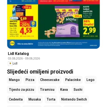
Lidl Katalog
03.08.2026
-
09.08.2026
Lidl
Slijedeći omiljeni proizvodi
Mango
Pizza
Cheesecake
Palacinke
Lego
Tijesto za pizzu
Tiramisu
Kava
Sushi
Cedevita
Musaka
Torta
Nintendo Switch