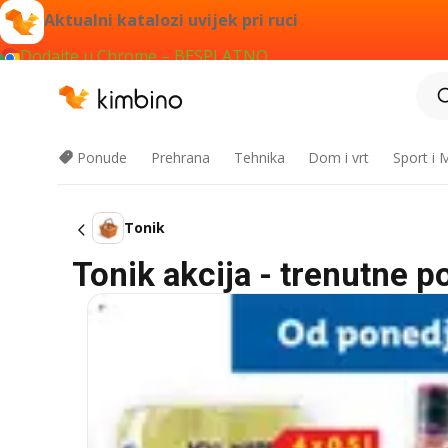
Aktualni katalozi uvijek pri ruci
Dodajte u Chrome – BESPLATNO
Ponude
Prehrana
Tehnika
Dom i vrt
Sport i
Tonik
Tonik akcija - trenutne p