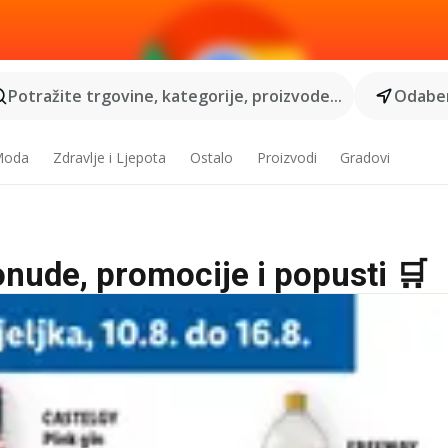
Potražite trgovine, kategorije, proizvode...
Odaber
 Moda
Zdravlje i Ljepota
Ostalo
Proizvodi
Gradovi
onude, promocije i popusti 🛒