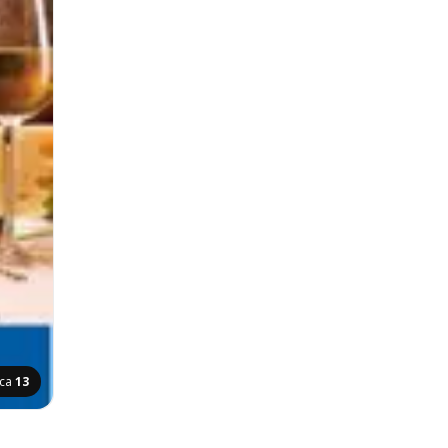
ica
13