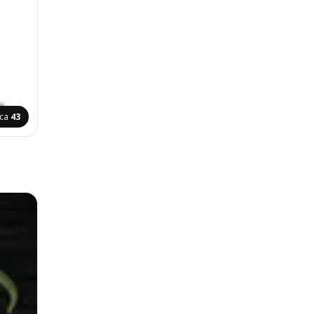
ica
43