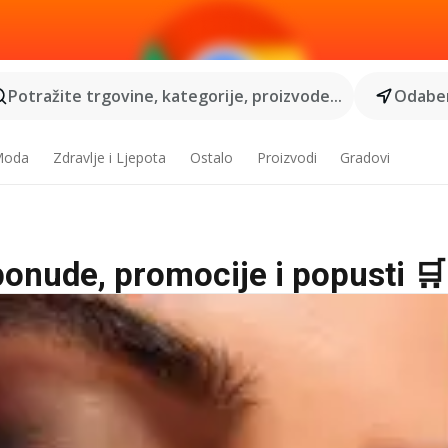
Potražite trgovine, kategorije, proizvode...
Odaber
 Moda
Zdravlje i Ljepota
Ostalo
Proizvodi
Gradovi
 ponude, promocije i popusti 🛒