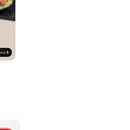
nica
5