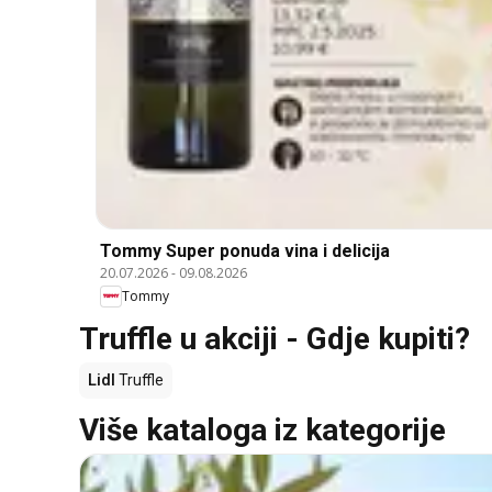
Tommy Super ponuda vina i delicija
20.07.2026
-
09.08.2026
Tommy
Truffle u akciji - Gdje kupiti?
Lidl
Truffle
Više kataloga iz kategorije