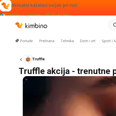
Aktualni katalozi uvijek pri ruci
Dodajte u Chrome – BESPLATNO
Ponude
Prehrana
Tehnika
Dom i vrt
Sport i
Truffle
Truffle akcija - trenutne