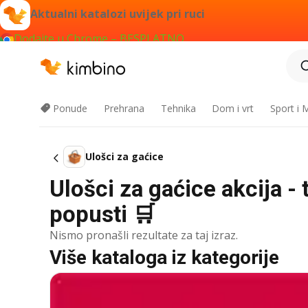
Aktualni katalozi uvijek pri ruci
Dodajte u Chrome – BESPLATNO
Ponude
Prehrana
Tehnika
Dom i vrt
Sport i
Ulošci za gaćice
Ulošci za gaćice akcija -
popusti 🛒
Nismo pronašli rezultate za taj izraz.
Više kataloga iz kategorije